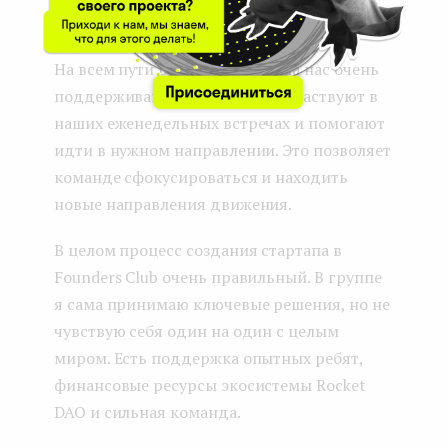
питч-деку.
На всем пути развития стартапа нас очень
поддерживают менторы: они участвуют в
наших еженедельных встречах и помогают
идти в нужном направлении. Это позволяет
команде сфокусироваться и находить
новые направления движения.
В целом процесс создания стартапа в
Founders Club очень правильный. В группе
я сама принимаю ключевые решения, но не
чувствую себя один на один с целым
миром. Есть поддержка опытных ребят,
финансовые ресурсы экосистемы Rocket
DAO и сильная команда.