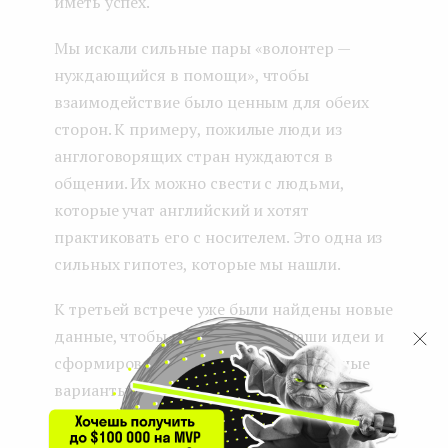
иметь успех.
Мы искали сильные пары «волонтер —
нуждающийся в помощи», чтобы
взаимодействие было ценным для обеих
сторон. К примеру, пожилые люди из
англоговорящих стран нуждаются в
общении. Их можно свести с людьми,
которые учат английский и хотят
практиковать его с носителем. Это одна из
сильных гипотез, которые мы нашли.
К третьей встрече уже были найдены новые
данные, чтобы проверить все наши идеи и
сформировать уже более проработанные
варианты гипотез. Такими итерациями
«обсуждение-проверка» мы и планируем
двигаться к итоговой идее и будущему