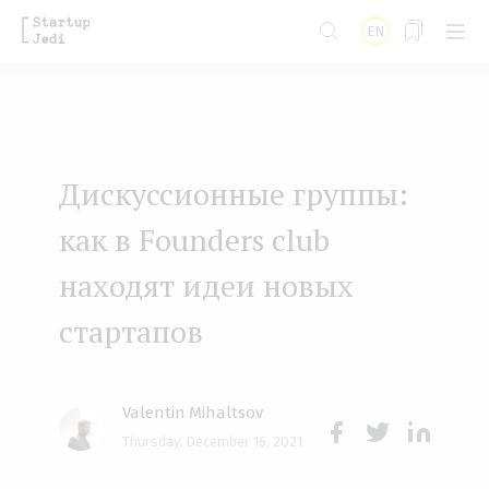
S
EN
k
i
p
t
Дискуссионные группы:
o
m
как в Founders club
a
находят идеи новых
i
стартапов
n
c
o
Valentin Mihaltsov
n
Thursday, December 16, 2021
Face
Twit
Lin
t