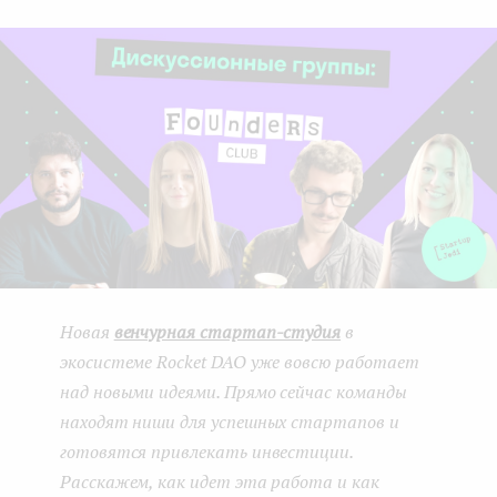
boo
ter
kedI
e
k
n
n
t
Новая
венчурная стартап-студия
в
экосистеме Rocket DAO уже вовсю работает
над новыми идеями. Прямо сейчас команды
находят ниши для успешных стартапов и
готовятся привлекать инвестиции.
Расскажем, как идет эта работа и как