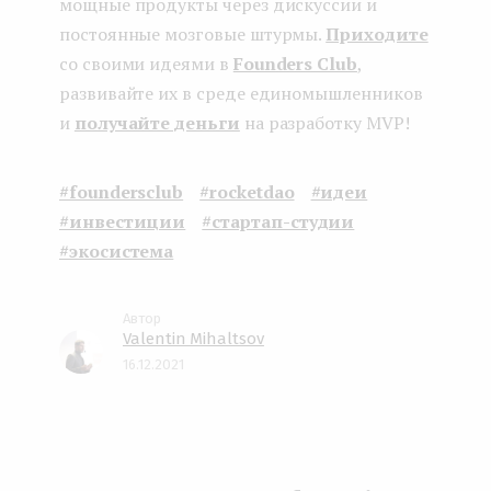
мощные продукты через дискуссии и
постоянные мозговые штурмы.
Приходите
со своими идеями в
Founders Club
,
развивайте их в среде единомышленников
и
получайте деньги
на разработку MVP!
#foundersclub
#rocketdao
#идеи
#инвестиции
#стартап-студии
#экосистема
Valentin Mihaltsov
16.12.2021