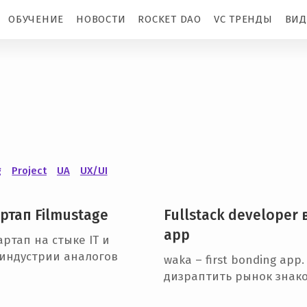
ОБУЧЕНИЕ
НОВОСТИ
ROCKET DAO
VC ТРЕНДЫ
ВИД
g
Project
UA
UX/UI
ртап Filmustage
Fullstack developer 
app
ртап на стыке IT и
индустрии аналогов
waka – first bonding ap
дизраптить рынок знако