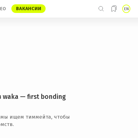
ЕО
ВАКАНСИИ
EN
в waka — first bonding
p. мы ищем тиммейта, чтобы
мств.