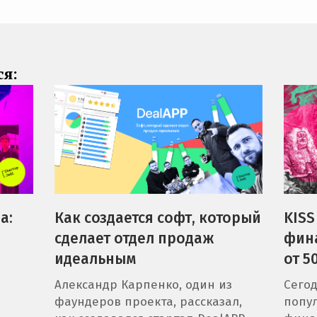
ся:
a:
Как создается софт, который
KISS
сделает отдел продаж
фин
идеальным
от 5
Александр Карпенко, один из
Сегод
фаундеров проекта, рассказал,
попу