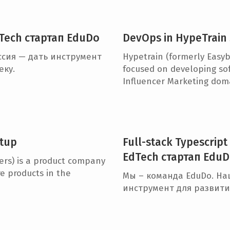
dTech стартап EduDo
DevOps in HypeTrain 
сия — дать инструмент
Hypetrain (formerly Easyb
еку.
focused on developing sof
Influencer Marketing dom
rtup
Full-stack Typescript
EdTech стартап Edu
ers) is a product company
e products in the
Мы – команда EduDo. На
инструмент для развити