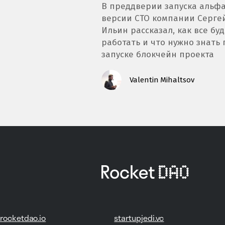
В преддверии запуска альфа
версии CTO компании Серге
Ильин рассказал, как все бу
работать и что нужно знать
запуске блокчейн проекта
Valentin Mihaltsov
rocketdao.io
startupjedi.vc