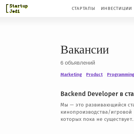
S
СТАРТАПЫ
ИНВЕСТИЦИИ
k
i
p
t
Вакансии
o
m
6 объявлений
a
Marketing
Product
Programmin
i
n
Backend Developer в ста
c
Мы — это развивающийся ста
o
кинопроизводства/игровой 
которых пока не существует.
n
t