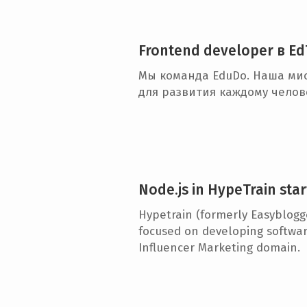
e
n
Frontend developer в E
t
Мы команда EduDo. Наша мис
для развития каждому челов
Node.js in HypeTrain sta
Hypetrain (formerly Easyblogg
focused on developing softwar
Influencer Marketing domain.