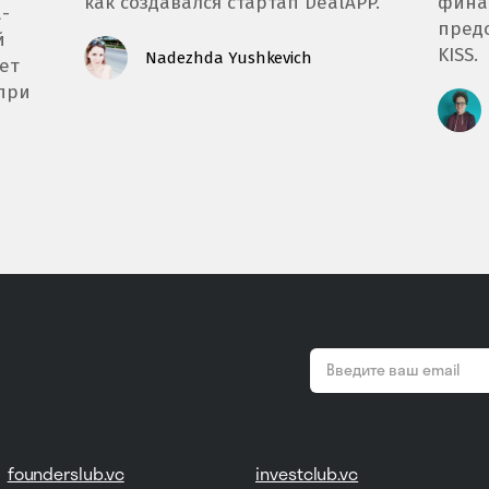
как создавался стартап DealAPP.
фина
-
предс
й
KISS.
Nadezhda Yushkevich
дет
 при
email
*
founderslub.vc
investclub.vc