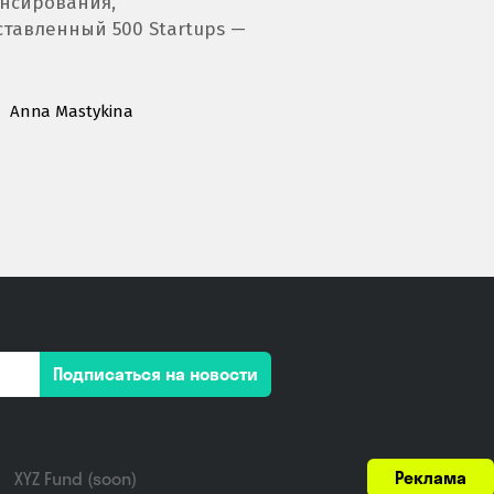
нсирования,
тавленный 500 Startups —
Anna Mastykina
Подписаться на новости
Реклама
XYZ Fund (soon)