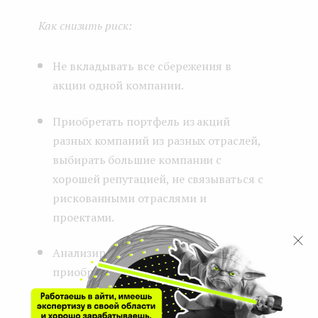
Как снизить риск:
Не вкладывать все сбережения в
акции одной компании.
Приобретать портфель из акций
разных компаний из разных отраслей,
выбирать большие компании с
хорошей репутацией, не связываться с
рискованными отраслями и
проектами.
Анализировать компанию перед
приобретением акций: смотреть ее
историю, устройство, бизнес-модель,
узнать информацию по росту прибыли