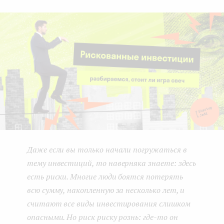
boo
ter
kedI
e
k
n
n
t
Даже если вы только начали погружаться в
тему инвестиций, то наверняка знаете: здесь
есть риски. Многие люди боятся потерять
всю сумму, накопленную за несколько лет, и
считают все виды инвестирования слишком
опасными. Но риск риску рознь: где-то он