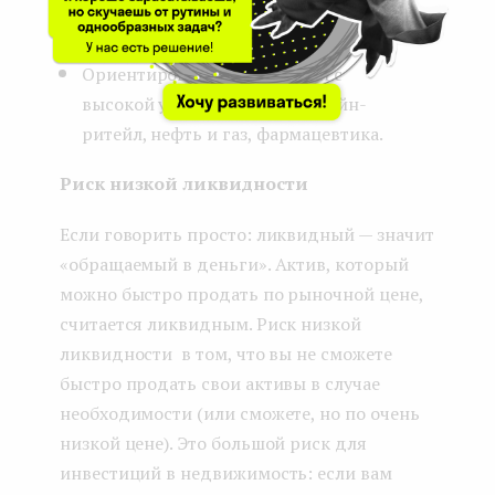
и долгам.
Ориентироваться на отрасли с
высокой устойчивостью: онлайн-
ритейл, нефть и газ, фармацевтика.
Риск низкой ликвидности
Если говорить просто: ликвидный — значит
«обращаемый в деньги». Актив, который
можно быстро продать по рыночной цене,
считается ликвидным. Риск низкой
ликвидности в том, что вы не сможете
быстро продать свои активы в случае
необходимости (или сможете, но по очень
низкой цене). Это большой риск для
инвестиций в недвижимость: если вам