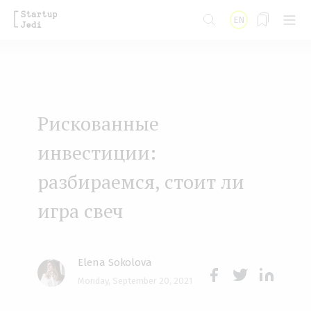
S
EN
k
i
p
t
Рискованные
o
m
инвестиции:
a
разбираемся, стоит ли
i
игра свеч
n
c
o
Elena Sokolova
n
Monday, September 20, 2021
Face
Twit
Lin
t