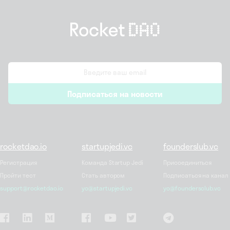
email
Подписаться на новости
*
rocketdao.io
startupjedi.vc
founderslub.vc
Регистрация
Команда Startup Jedi
Присоединиться
Пройти тест
Стать автором
Подписаться на канал
support@rocketdao.io
yo@startupjedi.vc
yo@foundersclub.vc