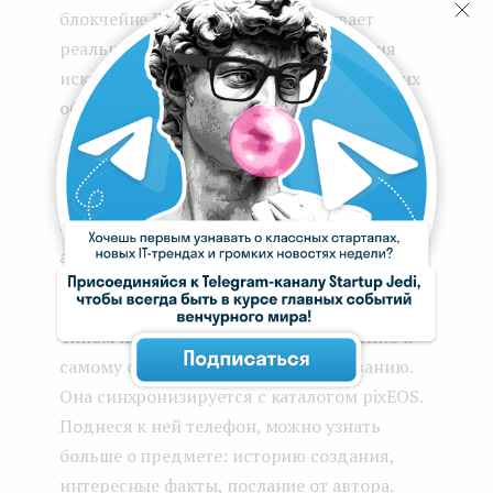
блокчейне EOSIO. Она оцифровывает
реальные и виртуальные произведения
искусства. По задумке, авторы физических
объектов по всему миру смогут выпускать
электронную версию своего творения и
получать защищенный сертификат
подлинности. Речь про любые картины,
скульптуры, предметы интерьера,
антиквариат и просто редкие вещи.
В случае с офлайн-вещами наклейка с NFC-
чипом приклеивается непосредственно к
самому объекту, его раме или основанию.
Она синхронизируется с каталогом pixEOS.
Поднеся к ней телефон, можно узнать
больше о предмете: историю создания,
интересные факты, послание от автора.