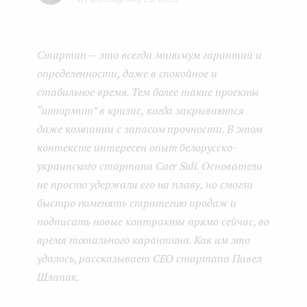
Face
Twit
Lin
e
boo
ter
kedI
n
Стартап — это всегда минимум гарантий и
k
n
t
определенности, даже в спокойное и
стабильное время. Тем более такие проекты
“штормит” в кризис, когда закрываются
даже компании с запасом прочности. В этом
контексте интересен опыт белорусско-
украинского стартапа Caer Sidi. Основатели
не просто удержали его на плаву, но смогли
быстро поменять стратегию продаж и
подписать новые контракты прямо сейчас, во
время тотального карантина. Как им это
удалось, рассказывает CEO стартапа Павел
Шлапак.