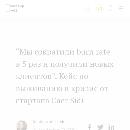
S
EN
k
i
p
t
“Мы сократили burn rate
o
m
в 5 раз и получили новых
a
клиентов”. Кейс по
i
выживанию в кризис от
n
стартапа Caer Sidi
c
o
n
Aliaksandr Litvin
t
Wednesday, May 20, 2020