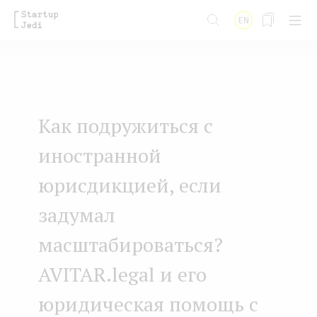
S
EN
k
i
p
t
Как подружиться с
o
m
иностранной
a
юрисдикцией, если
i
задумал
n
масштабироваться?
c
o
AVITAR.legal и его
n
юридическая помощь с
t