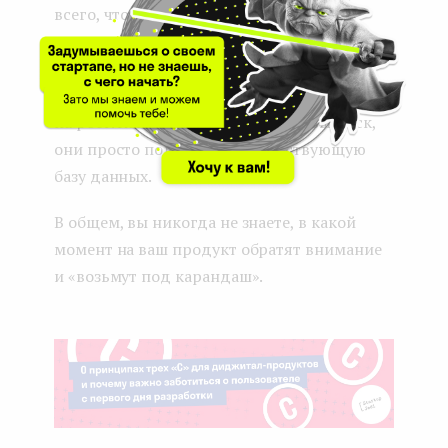
всего, что происходило в продукте, и
подшивать в дело. В общем, там неглупые
ребята сидят, они подкованы в теме
бизнеса и понимают, кто имеет потенциал
на рост. Как только появился первый иск,
они просто подняли уже существующую
базу данных.
В общем, вы никогда не знаете, в какой
момент на ваш продукт обратят внимание
и «возьмут под карандаш».