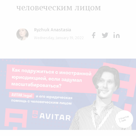
человеческим лицом
e
n
t
Ryzhuk Anastasia
Wednesday, January 19, 2022
Face
Twit
Lin
boo
ter
kedI
k
n