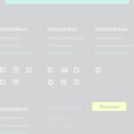
*
rocketdao.io
startupjedi.vc
founderslub.vc
Регистрация
Команда Startup Jedi
Присоединиться
Пройти тест
Стать автором
Подписаться на канал
support@rocketdao.io
yo@startupjedi.vc
yo@foundersclub.vc
Реклама
investclub.vc
XYZ Fund (soon)
Онбординг-бот
Критерии отбора
Стать партнером
Заполнить форму
yo@investclub.vc