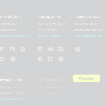
rocketdao.io
startupjedi.vc
founderslub.vc
Регистрация
Команда Startup Jedi
Присоединиться
Пройти тест
Стать автором
Подписаться на канал
support@rocketdao.io
yo@startupjedi.vc
yo@foundersclub.vc
Реклама
investclub.vc
XYZ Fund (soon)
Онбординг-бот
Критерии отбора
Стать партнером
Заполнить форму
yo@investclub.vc