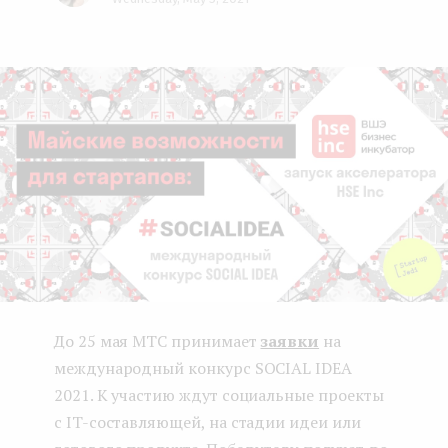
Face
Twit
Lin
e
boo
ter
kedI
n
k
n
t
До 25 мая МТС принимает
заявки
на
международный конкурс SOCIAL IDEA
2021. К участию ждут социальные проекты
с IT-составляющей, на стадии идеи или