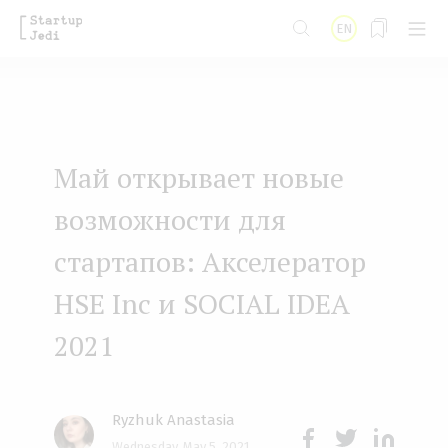
S
EN
k
i
p
t
Май открывает новые
o
m
возможности для
a
стартапов: Акселератор
i
HSE Inc и SOCIAL IDEA
n
2021
c
o
n
Ryzhuk Anastasia
t
Wednesday, May 5, 2021