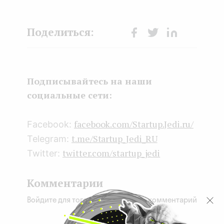
Face
Twit
Lin
boo
ter
kedI
k
n
Подписывайтесь на наши
социальные сети:
facebook.com/Startup.Jedi.ru/
Facebook:
t.me/Startup_Jedi_RU
Telegram:
twitter.com/startup_jedi
Twitter:
Комментарии
Войдите для того, чтобы оставить комментарий