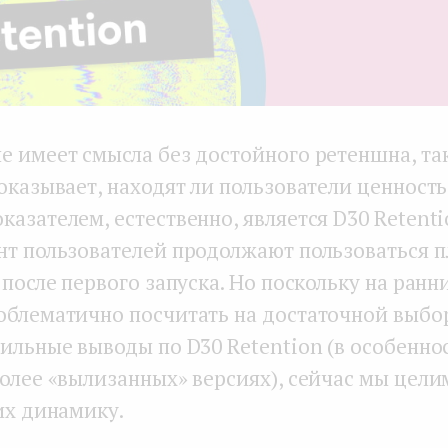
е имеет смысла без достойного ретеншна, так
оказывает, находят ли пользователи ценность 
азателем, естественно, является D30 Retentio
нт пользователей продолжают пользоваться 
 после первого запуска. Но поскольку на ранн
облематично посчитать на достаточной выбо
ильные выводы по D30 Retention (в особенно
олее «вылизанных» версиях), сейчас мы целим
их динамику.