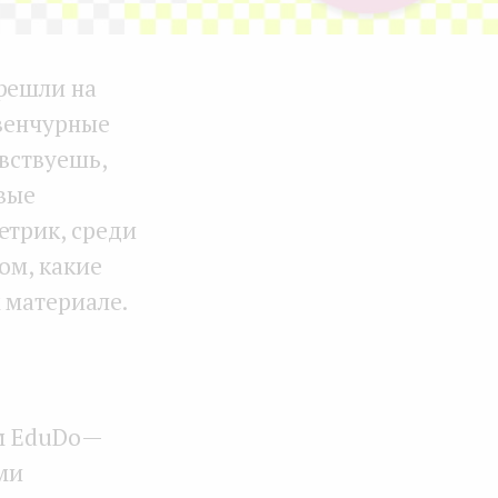
ерешли на
 венчурные
увствуешь,
овые
етрик, среди
ом, какие
 материале.
м EduDo —
ми