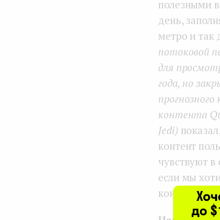
полезными в
день, запол
метро и так
потоковой п
для просмотр
года, но зак
прогнозного 
контента Quib
Jedi)
показал
контент поль
чувствуют в 
если мы хот
контент внут
Наш основн