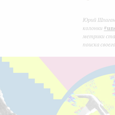
e
n
Юрий Шлаган
t
колонки
#un
метрики ста
поиска своего