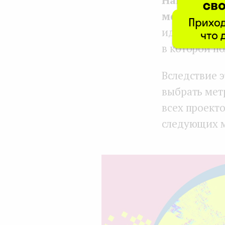
между поле
идем в стор
в которой п
Вследствие 
выбрать мет
всех проект
следующих м