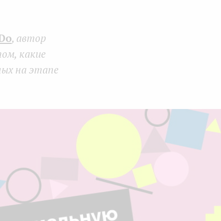
Face
Twit
Lin
boo
ter
kedI
Do
, автор
k
n
ом, какие
ых на этапе