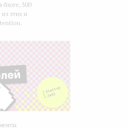
 блоге, 30D
 из этих и
tention.
гменты