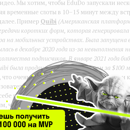
идео. Мы хотим, чтобы EduDo запускали неск
няя временные слоты в 10–15 минут между вст
 далее. Пример
Quibi
(Американская платформ
ередачи коротких форм, которая генерировал
а на мобильных устройствах. Была запущена в
рылась в декабре 2020 года из-за невыполнения 
количества подписчиков. В январе 2021 года б
i была продана Roku, Inc. менее чем за $100 мл
, что очень качественный и дорогой, пусть и 
зователи не готовы потреблять на ходу. Они 
себе права потреблять его поверхностно. Соо
им, чтобы нашим приложением пользовались 
ри него не должен пользователей к чему-то о
ой контентный вызов — найти правильн