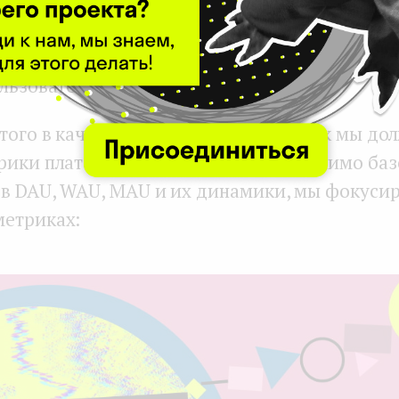
зностью и легкостью его потребления.
По
ону платформенной UGC (User-generated Conte
ользователи генерируют контент сами.
этого в качестве приоритетных метрик мы до
рики платформ с UGC контентом. Помимо баз
ов DAU, WAU, MAU и их динамики, мы фокуси
етриках: