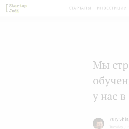
S
СТАРТАПЫ
ИНВЕСТИЦИИ
k
i
p
t
o
m
Мы стр
a
обучен
i
n
у нас 
c
o
n
Yury Shl
t
Tuesday, Ju