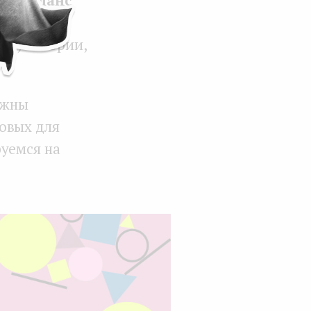
этому мы
nt) истории,
лжны
овых для
руемся на