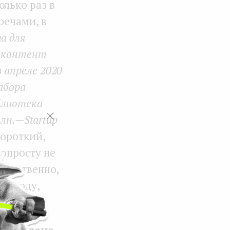
олько раз в
речами, в
а для
а контент
 апреле 2020
набора
иблиотека
н. — Startup
короткий,
попросту не
тветственно,
на ходу,
бязывать.
ый баланс