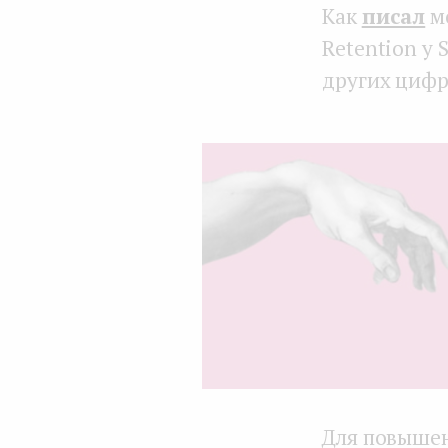
Как
писал
мо
Retention у 
других цифр,
Для повышен