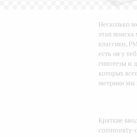
Несколько м
этап поиска 
классики, PM
есть он у те
гипотезы и 
которых все
метрики мы 
Краткие ввод
community-d