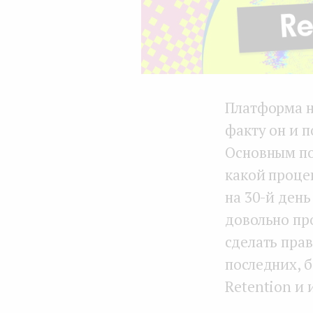
Платформа н
факту он и п
Основным пок
какой проце
на 30-й день
довольно пр
сделать прав
последних, б
Retention и 