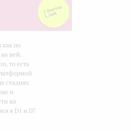
 как по
на ней.
n, то есть
платформой
их стадиях
рке и
сти на
ся в D1 и D7