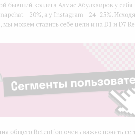
й бывший коллега Алмас Абулхаиров у себя в
Snapchat — 20%, а у Instagram — 24–25%. Исходя
 мы можем ставить себе цели и на D1 и D7 Re
ия общего Retention очень важно понять се