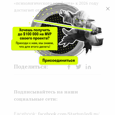
«психологического комфорта» к 2026 году
достигнет отметки $240 млрд.
Ryzhuk Anastasia
12.02.2021
Face
Twit
Lin
boo
ter
kedI
k
n
Подписывайтесь на наши
социальные сети:
facebook.com/Startup.Jedi.ru/
Facebook: