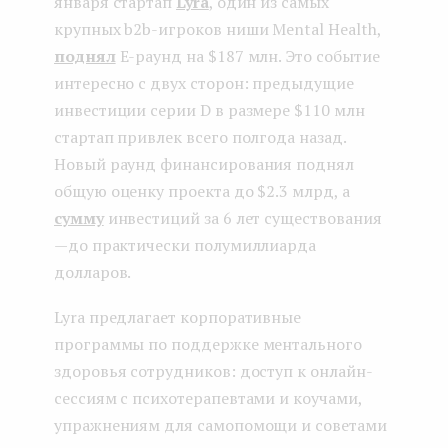
января стартап
Lyra
, один из самых
крупных b2b-игроков ниши Mental Health,
поднял
Е-раунд на $187 млн. Это событие
интересно с двух сторон: предыдущие
инвестиции серии D в размере $110 млн
стартап привлек всего полгода назад.
Новый раунд финансирования поднял
общую оценку проекта до $2.3 млрд, а
сумму
инвестиций за 6 лет существования
— до практически полумиллиарда
долларов.
Lyra предлагает корпоративные
программы по поддержке ментального
здоровья сотрудников: доступ к онлайн-
сессиям с психотерапевтами и коучами,
упражнениям для самопомощи и советами