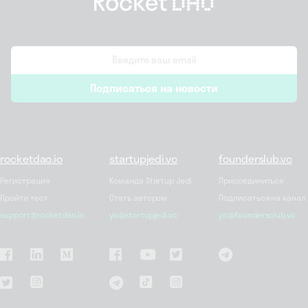
email
Подписаться на новости
*
rocketdao.io
startupjedi.vc
founderslub.vc
Регистрация
Команда Startup Jedi
Присоединиться
Пройти тест
Стать автором
Подписаться на канал
support@rocketdao.io
yo@startupjedi.vc
yo@foundersclub.vc