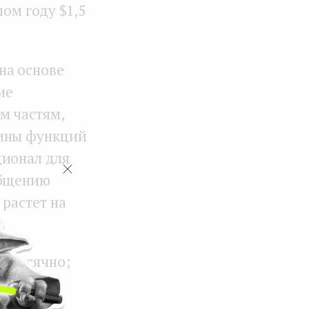
лом году $1,5
на основе
ие
м частям,
вины функций
ционал для
общению
 растет на
жемесячно;
 версии
а год