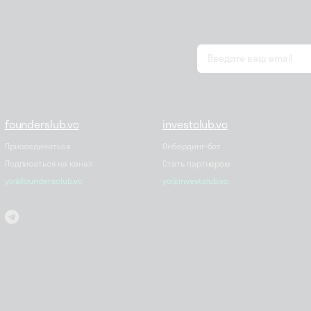
email
*
founderslub.vc
investclub.vc
Присоединиться
Онбординг-бот
Подписаться на канал
Стать партнером
yo@foundersclub.vc
yo@investclub.vc