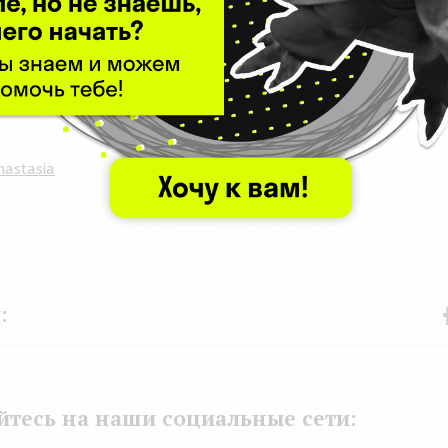
казателя в $4 млн. Привлеченные средства ко
 свое расширение, маркетинг и совершенство
nastasia
F
b
k
тесь на наши социальные сети: