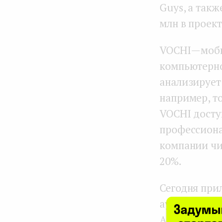
Guys, а такж
млн в проект
VOCHI — моб
компьютерно
анализирует
например, т
VOCHI досту
профессиона
компании чи
20%.
Сегодня при
аудитория гл
AppStore в 1