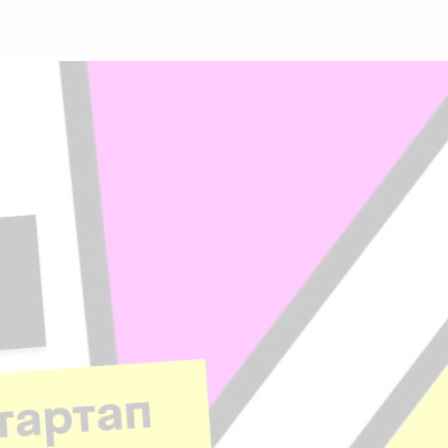
Face
Twit
Lin
boo
ter
kedI
k
n