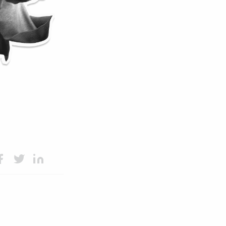
манда
вание
ace
Twit
Lin
oo
ter
kedI
n