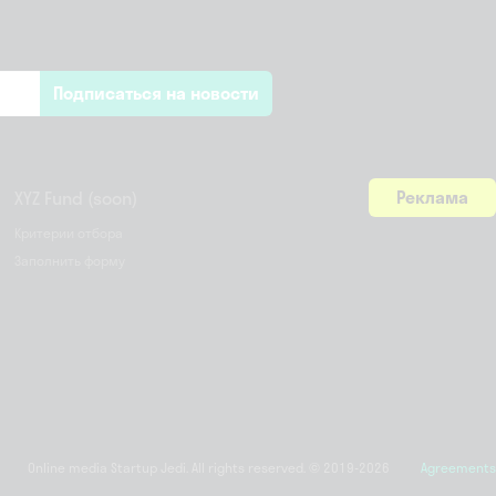
Подписаться на новости
Реклама
XYZ Fund (soon)
Критерии отбора
Заполнить форму
Online media Startup Jedi. All rights reserved. © 2019-2026
Agreements