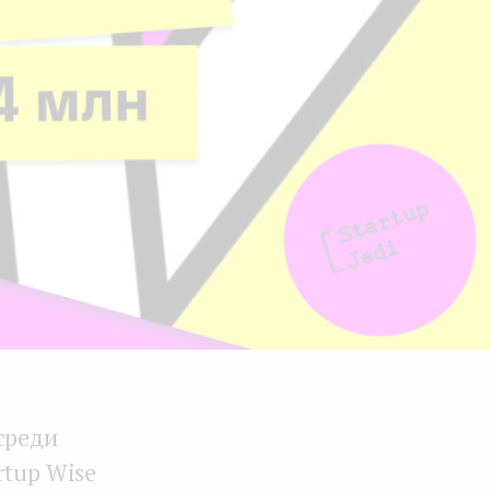
среди
artup Wise