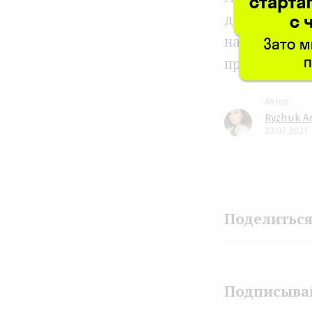
достигла по
направит на
продукта.
Ryzhuk A
23.07.2021
Подписывай