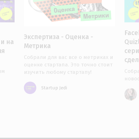
Face
Экспертиза - Оценка -
и на
Quiz
Метрика
ля
сери
Собрали для вас все о метриках и
сдел
оценке стартапа. Это точно стоит
ым
Собра
изучить любому стартапу!
ново
Startup Jedi