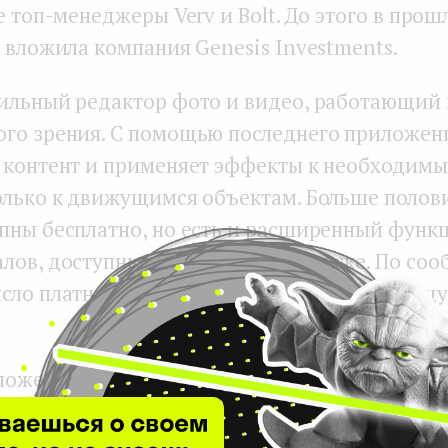
е топ-менеджеры Verv и Bolt. До этого в прош
 вложила компания Genesis Investments.
ильный редактор фото и видео, работающий 
го зрения. С помощью последнего приложен
 контент и применяет эффекты к необходимы
олько к движущимся объектам. Больше поло
пны бесплатно, но есть и расширенный функ
лов, доступный по платной подписке. По со
сло платных подписчиков от месяца к месяцу
ложение используют более 500 000 человек е
обальная: VOCHI признали App of the Day по
26 странах в апреле 2021. Выручка компании з