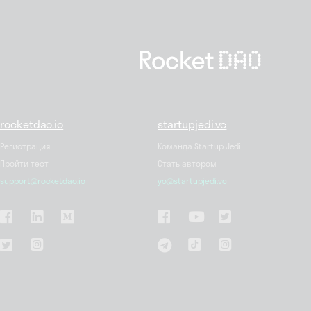
rocketdao.io
startupjedi.vc
Регистрация
Команда Startup Jedi
Пройти тест
Стать автором
support@rocketdao.io
yo@startupjedi.vc