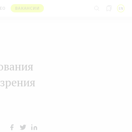
ЕО
ВАКАНСИИ
EN
ования
 зрения