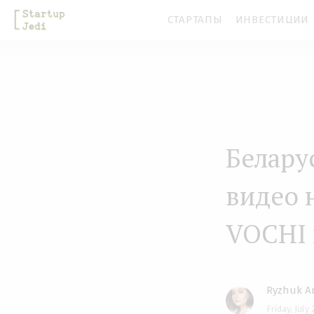
S
СТАРТАПЫ
ИНВЕСТИЦИИ
k
i
p
t
o
m
Белару
a
видео 
i
n
VOCHI 
c
o
n
Ryzhuk A
t
Friday, July