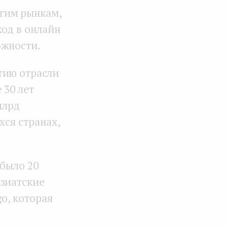
гим рынкам,
ход в онлайн
ожности.
тию отрасли
 30 лет
млрд
хся странах,
 было 20
азиатские
o, которая