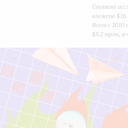
Согласно ис
e
вложено $16.
n
Всего с 2010
t
$5.2 трлн, а