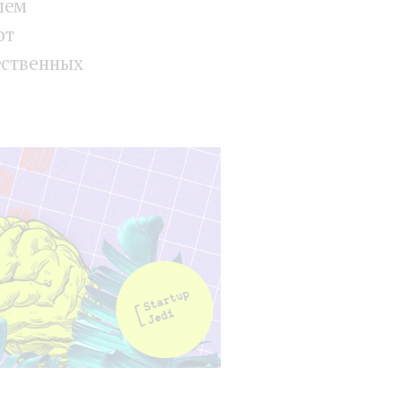
лем
от
ественных