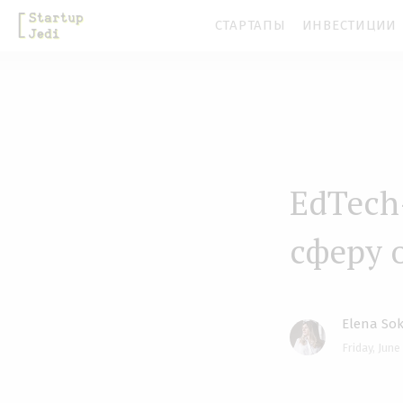
S
СТАРТАПЫ
ИНВЕСТИЦИИ
k
i
p
t
o
m
EdTech
a
сферу 
i
n
c
Elena So
o
Friday, June
n
t