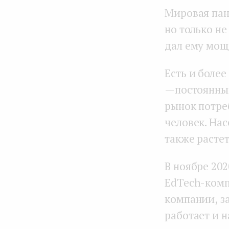
Мировая пан
но только н
дал ему мощ
Есть и боле
— постоянны
рынок потре
человек. Нас
также расте
В ноябре 20
EdTech-комп
компании, з
работает и н