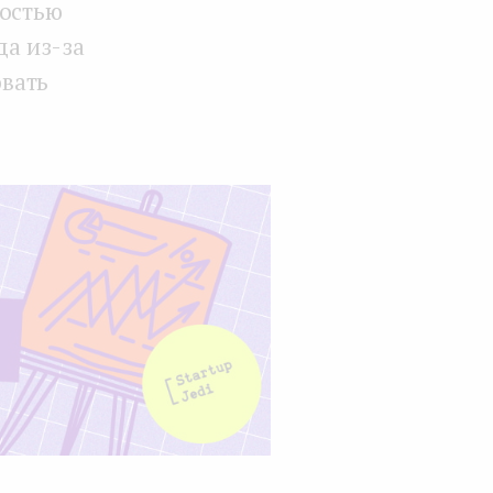
ностью
да из-за
вать