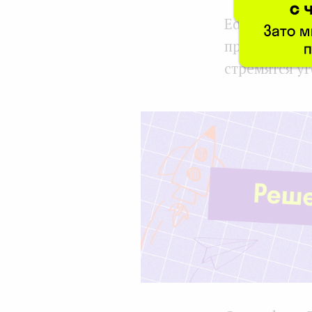
EdTech-стар
применяют н
стремятся уг