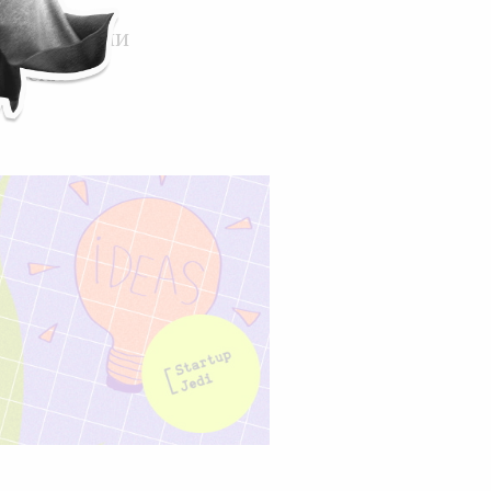
аринке»: они
ячески