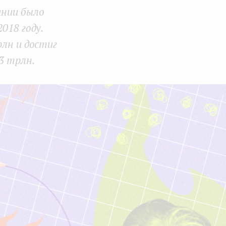
пании было
k
n
018 году.
рлн и достиг
3 трлн.