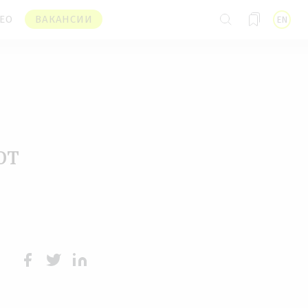
ЕО
ВАКАНСИИ
EN
ют
Face
Twit
Lin
boo
ter
kedI