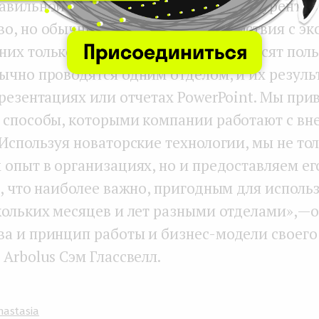
авильной информации дает вам конкурентно
о, но обычные способы взаимодействия с эк
их только часовых звонков не приносят поль
ычно проводятся одним отделом, и их резуль
презентациях или отчетах PowerPoint. Мы пр
 способы, которыми компании работают с в
Используя новаторские технологии, мы не то
 опыт в организациях, но и предоставляем е
, что наиболее важно, пригодным для исполь
кольких месяцев и лет разными отделами», — 
а и принцип работы и бизнес-модели своего
Arbolus Сэм Глассвелл.
nastasia