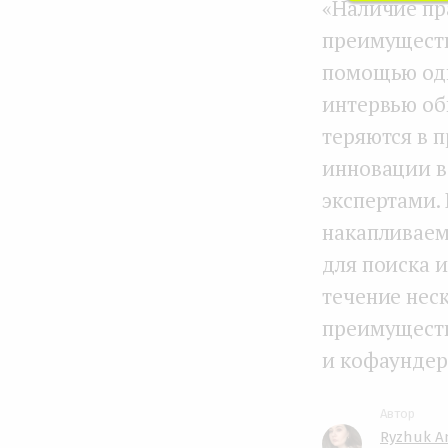
«Наличие пр
преимуществ
помощью одн
интервью об
теряются в 
инновации в
экспертами. 
накапливаем
для поиска и
течение нес
преимуществ
и кофаундер 
Ryzhuk A