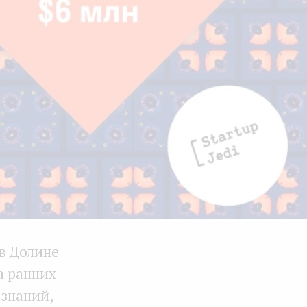
 в Долине
а ранних
 знаний,