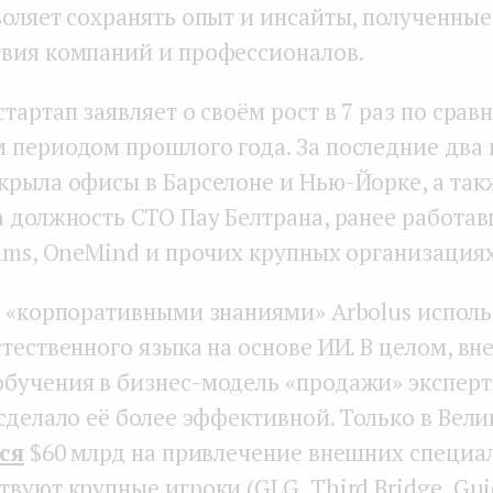
оляет сохранять опыт и инсайты, полученные
вия компаний и профессионалов.
тартап заявляет о своём рост в 7 раз по срав
 периодом прошлого года. За последние два 
крыла офисы в Барселоне и Нью-Йорке, а так
а должность СТО Пау Белтрана, ранее работав
eams, OneMind и прочих крупных организациях
с «корпоративными знаниями» Arbolus исполь
тественного языка на основе ИИ. В целом, вн
бучения в бизнес-модель «продажи» эксперт
 сделало её более эффективной. Только в Вел
ся
$60 млрд на привлечение внешних специал
вуют крупные игроки (GLG, Third Bridge, Gui