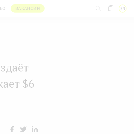
ЕО
ВАКАНСИИ
EN
оздаёт
кает $6