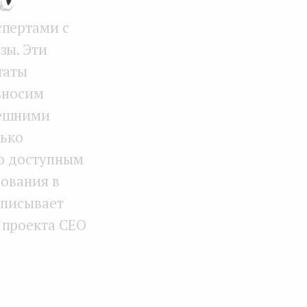
е
спертами с
зы. Эти
таты
ивносим
нешними
лько
го доступным
зования в
описывает
 проекта СЕО