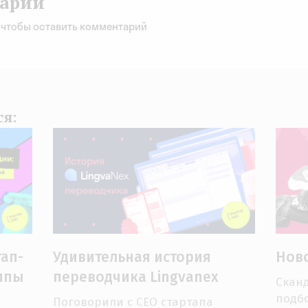
арии
, чтобы оставить комментарий
ся:
тап-
Удивительная история
Нов
ципы
переводчика Lingvanex
Сканд
подбо
Поговорили с CEO стартапа