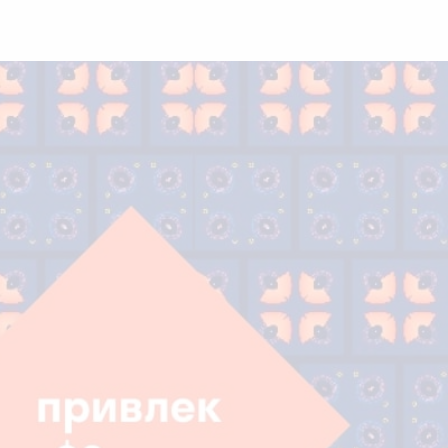
Face
Twit
Lin
boo
ter
kedI
k
n