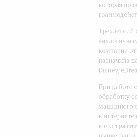
которая позв
взаимодейст
Трехлетний с
аналогичным
компания от
назначила н
Disney, eDr
При работе 
обработку ес
машинного о
в интернете
в год
тратит
рынке сущест