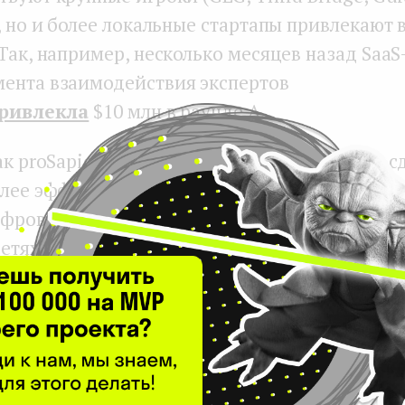
), но и более локальные стартапы привлекают
 Так, например, несколько месяцев назад Saa
ента взаимодействия экспертов
ривлекла
$10 млн в раунде А.
ак proSapient использует технологии, чтобы с
олее эффективным, Arbolus делает записи инт
фровывает их на своей платформе, а затем д
сетях подписанных компаний. Монетизация п
и доступа к программному обеспечению, а та
транзакций при прямой оплате компаниями к
ых экспертов. Сейчас среди 80 клиентов комп
, в том числе, большая четверка KPMG.