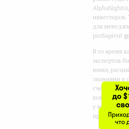
AlphaSights
инвесторов.
для менеджм
proSapient
п
В то время к
экспертов б
ними, расши
знаниями в 
счет продаж
комиссии с 
у независим
представлена