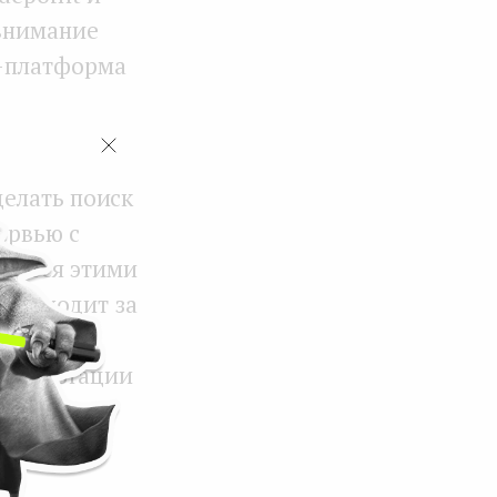
 внимание
S-платформа
делать поиск
ервью с
елится этими
роисходит за
кже
онсультации
ании