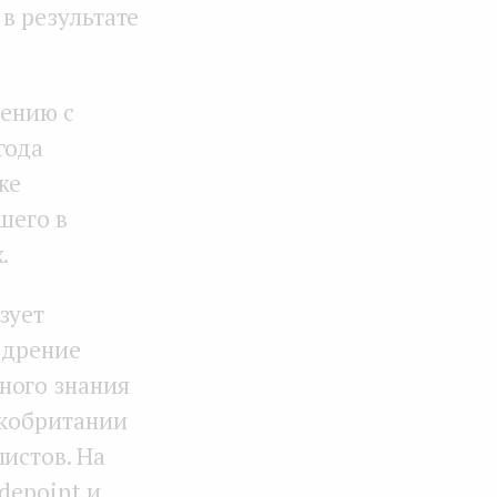
 в результате
нению с
года
же
шего в
.
зует
едрение
ного знания
икобритании
истов. На
depoint и