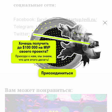
социальные сети:
facebook.com/Startup.Jedi.ru/
Facebook:
t.me/Startup_Jedi_RU
Telegram:
twitter.com/startup_jedi
Twitter:
Комментарии
Войдите для того, чтобы оставить комментарий
Вам может понравиться: