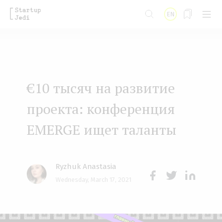
S
EN
k
i
p
t
€10 тысяч на развитие
o
m
проекта: конференция
a
EMERGE ищет таланты
i
n
Ryzhuk Anastasia
c
Wednesday, March 17, 2021
o
Face
Twit
Lin
n
boo
ter
kedI
t
k
n