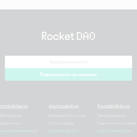
email
Подписаться на новости
*
rocketdao.io
startupjedi.vc
founderslub.vc
Регистрация
Команда Startup Jedi
Присоединиться
Пройти тест
Стать автором
Подписаться на канал
support@rocketdao.io
yo@startupjedi.vc
yo@foundersclub.vc