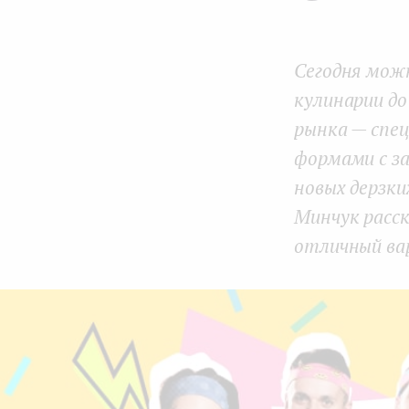
e
n
Сегодня мож
t
кулинарии д
рынка — спец
формами с за
новых дерзк
Минчук расск
отличный ва