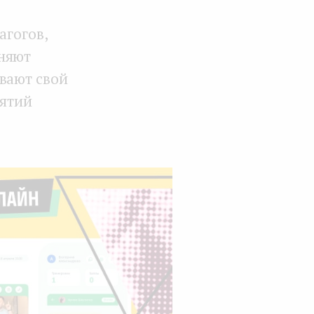
агогов,
лняют
вают свой
нятий