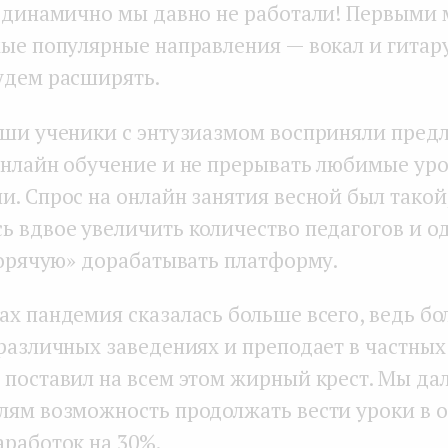
к динамично мы давно не работали! Первыми
мые популярные направления — вокал и гитару
удем расширять.
аши ученики с энтузиазмом восприняли пред
онлайн обучение и не прерывать любимые уро
. Спрос на онлайн занятия весной был такой
ь вдвое увеличить количество педагогов и 
горячую» дорабатывать платформу.
ах пандемия сказалась больше всего, ведь бо
различных заведениях и преподает в частных 
 поставил на всем этом жирный крест. Мы д
лям возможность продолжать вести уроки в 
аработок на 30%.