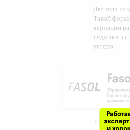
Два года на
Такой форма
вариации ра
педагога в с
угодно.
Кликните на ка