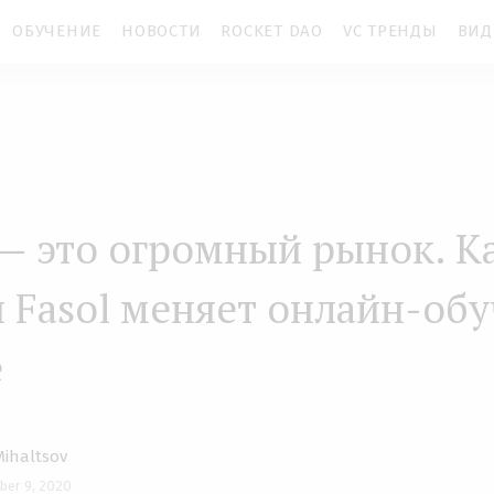
ОБУЧЕНИЕ
НОВОСТИ
ROCKET DAO
VC ТРЕНДЫ
ВИД
— это огромный рынок. К
п Fasol меняет онлайн-об
е
Mihaltsov
ober 9, 2020