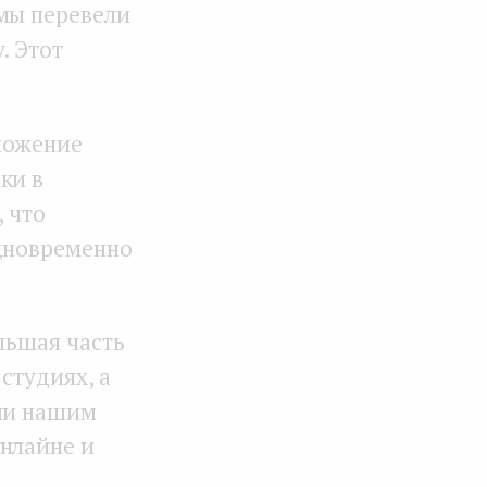
 мы перевели
. Этот
ложение
ки в
, что
одновременно
льшая часть
студиях, а
али нашим
онлайне и