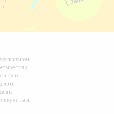
музыкальной
четыре года
 себя и
делать
 Люди
т научиться.