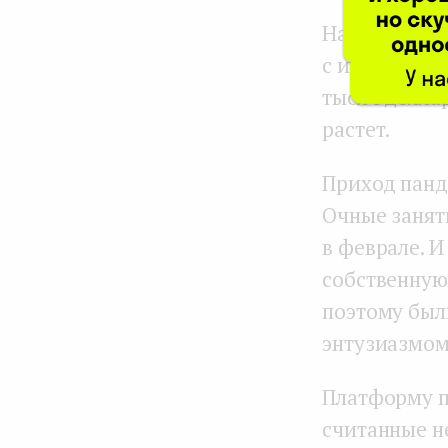
На рынке му
с инвестици
тысяч долла
растет.
Приход панд
Очные занят
в феврале. 
собственную
поэтому был
энтузиазмом
Платформу п
считанные не