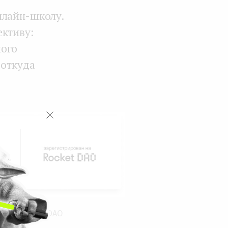
нлайн-школу.
ективу:
ного
 откуда
орме Rocket DAO