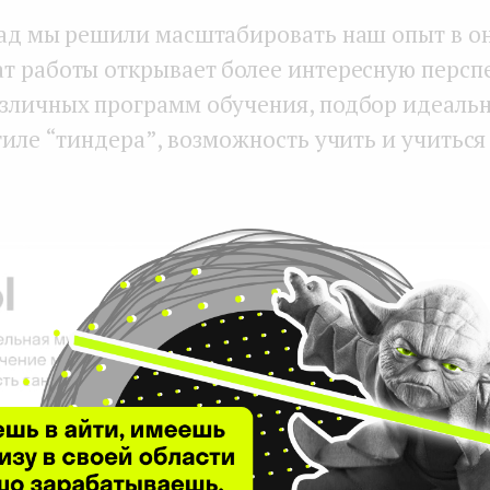
зад мы решили масштабировать наш опыт в о
т работы открывает более интересную персп
зличных программ обучения, подбор идеаль
тиле “тиндера”, возможность учить и учиться
ртинку, чтобы открыть карточку стартапа Fasol на платф