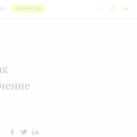
ЕО
ВАКАНСИИ
EN
ак
учение