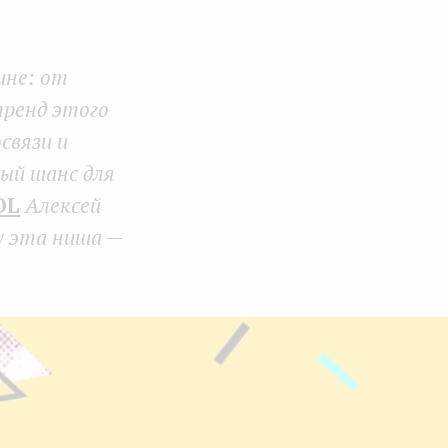
Face
Twit
Lin
boo
ter
kedI
ине: от
k
n
тренд этого
связи и
ый шанс для
OL
Алексей
у эта ниша —