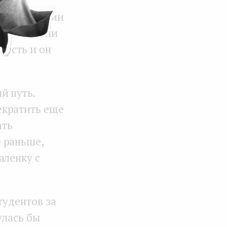
али компании
кой в сотни
 есть и он
й путь.
екратить еще
ать
 раньше,
аленку с
тудентов за
улась бы