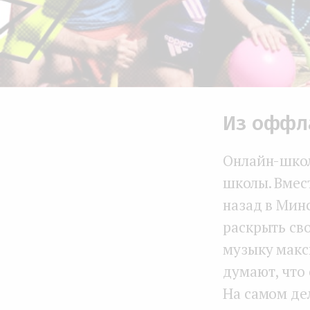
Из оффл
Онлайн-школ
школы. Вмес
назад в Мин
раскрыть св
музыку макс
думают, что 
На самом дел