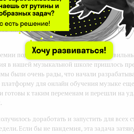
зыкального образования онлайн тогда работ
ями в десятки миллионов и стабильной выруч
ров ежемесячно. Это ясно показывало — рынок
емии подтвердил, что мы выбрали правильны
ия в нашей музыкальной школе пришлось пр
И мы были очень рады, что начали разрабатыв
 платформу для онлайн обучения музыке еще
и готовы к таким переменам и перешли на уд
.
олучилось доработать и запустить для всех с
дели. Если бы не пандемия, эта задача затян