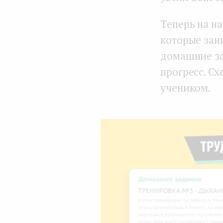
Теперь на н
которые зан
домашние за
прогресс. С
учеником.