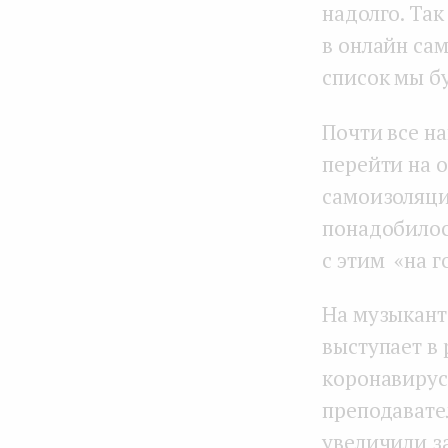
надолго. Та
в онлайн са
список мы б
Почти все н
перейти на 
самоизоляции
понадобилос
с этим «на 
На музыкант
выступает в 
коронавирус
преподавате
увеличили з