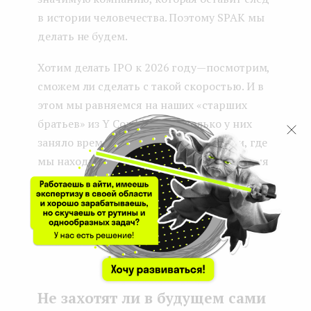
в истории человечества. Поэтому SPAK мы
делать не будем.
Хотим делать IPO к 2026 году — посмотрим,
сможем ли сделать с такой скоростью. И в
этом мы равняемся на наших «старших
братьев» из Y Combinator: сколько у них
заняло времени выход на IPO от точки, где
мы находимся сейчас. Если наша компания
с чемпионской скоростью будет
развиваться, то через пять лет сможем
сделать IPO.
...
Не захотят ли в будущем сами