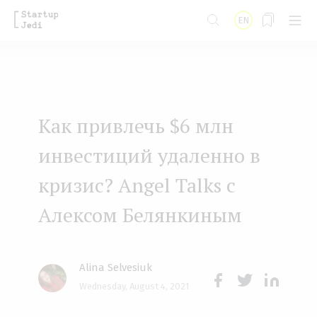
S
EN
k
i
p
t
Как привлечь $6 млн
o
m
инвестиций удаленно в
a
кризис? Angel Talks с
i
Алексом Белянкиным
n
c
o
Alina Selvesiuk
n
Wednesday, August 4, 2021
Face
Twit
Lin
t