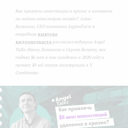
boo
ter
kedI
e
Как привлечь инвестиции в кризис и возможно
k
n
n
ли найти инвесторов онлайн? Алекс
t
Белянкин, CEO компании LegionFarm в
очередном
выпуске
видеоподкаста
рассказал ведущим Angel
Talks Ивану Ломакину и Сергею Беляеву, как
поднял $6 млн в пик пандемии в 2020 году и
прошел 20-ый поток акселерации в Y
Combinator.