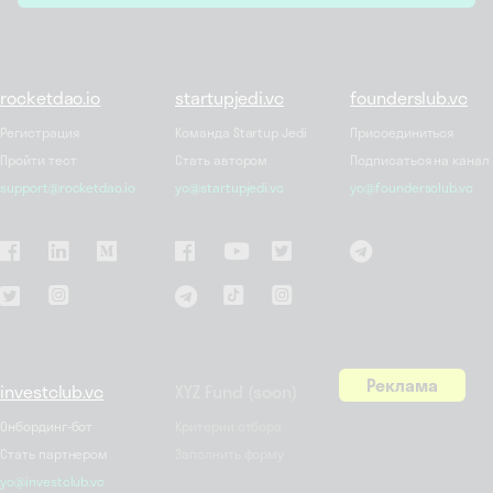
rocketdao.io
startupjedi.vc
founderslub.vc
Регистрация
Команда Startup Jedi
Присоединиться
Пройти тест
Стать автором
Подписаться на канал
support@rocketdao.io
yo@startupjedi.vc
yo@foundersclub.vc
Реклама
investclub.vc
XYZ Fund (soon)
Онбординг-бот
Критерии отбора
Стать партнером
Заполнить форму
yo@investclub.vc