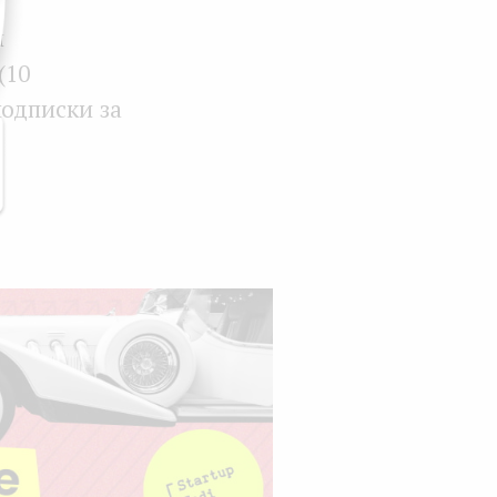
и
(10
подписки за