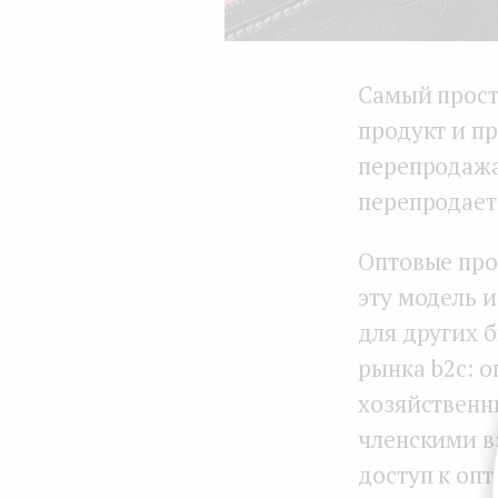
Самый прост
продукт и пр
перепродажа
перепродаете
Оптовые про
эту модель 
для других б
рынка b2c: 
хозяйственн
членскими в
доступ к оп