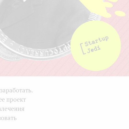
заработать.
ее проект
ивлечения
зовать