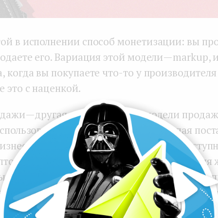
ой в исполнении способ монетизации: вы пр
одаете его. Вариация этой модели — markup, 
, когда вы покупаете что-то у производителя
 это с наценкой.
дажи — другая разновидность модели продаж
использовали предприятия b2b, выступая по
изнес-заказчиков. Теперь эта модель доступн
оптом закупают продукты питания, корма для
ые товары. Модель оптовых продаж часто со
зносами: компании вводят ежегодную плату в
товым товарам.