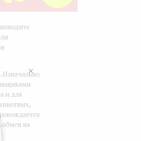
оизводите
или
 и
. Изначально
ставщиками
а и для
 животных,
провождается
 обмен на