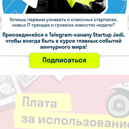
б монетизации больше подходит для продаж
товаров, однако применим также и к услугам 
по цене 8), цифровым продуктам (стоимость 
полугода).
...