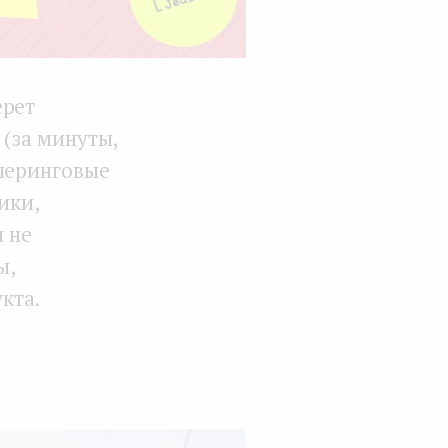
ерет
 (за минуты,
ршеринговые
ики,
и не
ы,
кта.