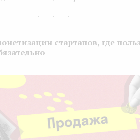
...
онетизации стартапов, где поль
бязательно