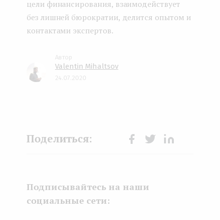
цели финансирования, взаимодействует
без лишней бюрократии, делится опытом и
контактами экспертов.
Valentin Mihaltsov
24.07.2020
Face
Twit
Lin
boo
ter
kedI
k
n
Подписывайтесь на наши
социальные сети: