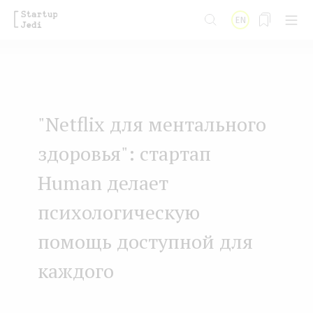
S
EN
k
i
p
t
"Netflix для ментального
o
m
здоровья": стартап
a
Human делает
i
психологическую
n
помощь доступной для
c
o
каждого
n
t