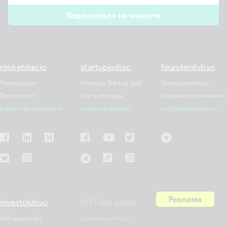
email
Подписаться на новости
*
rocketdao.io
startupjedi.vc
founderslub.vc
Регистрация
Команда Startup Jedi
Присоединиться
Пройти тест
Стать автором
Подписаться на канал
support@rocketdao.io
yo@startupjedi.vc
yo@foundersclub.vc
Реклама
investclub.vc
XYZ Fund (soon)
Онбординг-бот
Критерии отбора