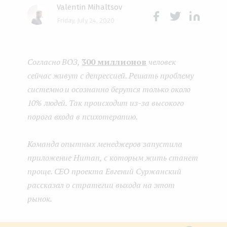
Valentin Mihaltsov
e
Friday, July 24, 2020
n
Face
Twit
Lin
boo
ter
kedI
t
Согласно ВОЗ,
300 миллионов
человек
k
n
сейчас живут с депрессией. Решать проблему
системно и осознанно берутся только около
10% людей. Так происходит из-за высокого
порога входа в психотерапию.
Команда опытных менеджеров запустила
приложение Human, с которым жить станет
проще. CEO проекта Евгений Суржанский
рассказал о стратегии выхода на этот
рынок.