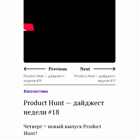
e
n
t
Previous
Next
Product Hunt — дайджест
Product Hunt — дайджест
недели #19
недели #17
#экосистема
Product Hunt — дайджест
недели #18
Четверг = новый выпуск Product
Hunt!