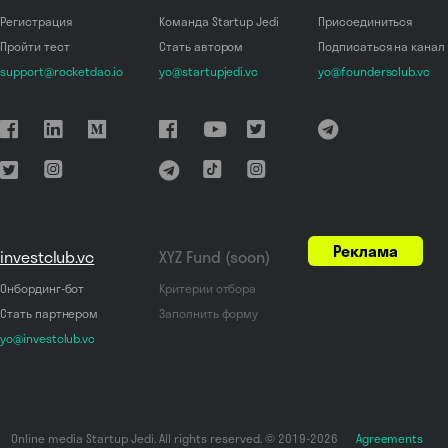
Регистрация
Команда Startup Jedi
Присоединиться
Пройти тест
Стать автором
Подписаться на канал
support@rocketdao.io
yo@startupjedi.vc
yo@foundersclub.vc
Реклама
investclub.vc
XYZ Fund (soon)
Онбординг-бот
Критерии отбора
Стать партнером
Заполнить форму
yo@investclub.vc
Online media Startup Jedi. All rights reserved. © 2019-2026
Agreements