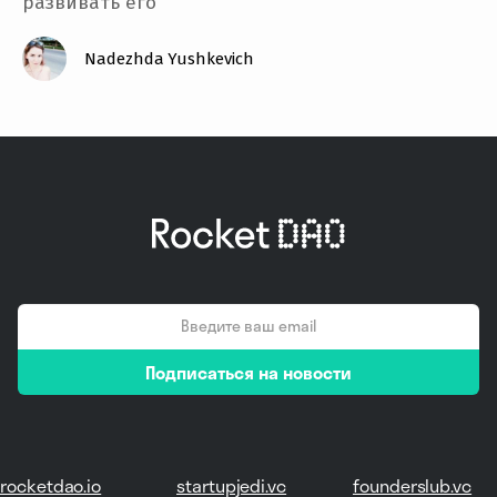
развивать его
Nadezhda Yushkevich
email
Подписаться на новости
*
rocketdao.io
startupjedi.vc
founderslub.vc