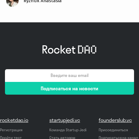
Ryzhuk Anastasia
email
Подписаться на новости
*
rocketdao.io
startupjedi.vc
founderslub.vc
Регистрация
Команда Startup Jedi
Присоединиться
Пройти тест
Стать автором
Подписаться на канал