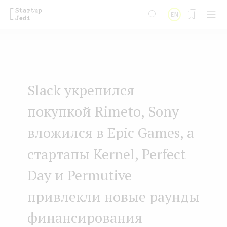
S
EN
k
i
p
t
Slack укрепился
o
m
покупкой Rimeto, Sony
a
вложился в Epic Games, а
i
стартапы Kernel, Perfect
n
Day и Permutive
c
o
привлекли новые раунды
n
финансирования
t