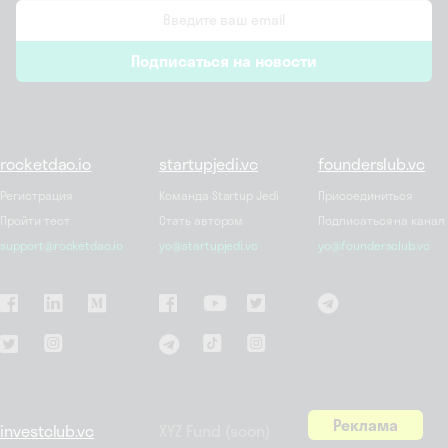
email
Подписаться на новости
*
rocketdao.io
startupjedi.vc
founderslub.vc
Регистрация
Команда Startup Jedi
Присоединиться
Пройти тест
Стать автором
Подписаться на канал
support@rocketdao.io
yo@startupjedi.vc
yo@foundersclub.vc
Реклама
investclub.vc
XYZ Fund (soon)