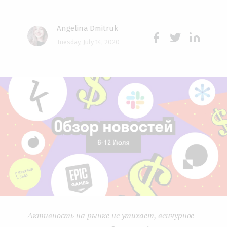
e
Angelina Dmitruk
n
Tuesday, July 14, 2020
t
Face
Twit
Lin
boo
ter
kedI
k
n
Активность на рынке не утихает, венчурное