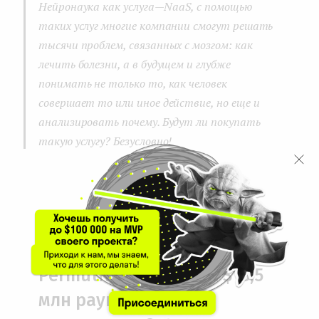
Нейронаука как услуга — NaaS, с помощью
таких услуг многие компании смогут решать
тысячи проблем, связанных с мозгом: как
лечить болезни, а в будущем и глубже
понимать не только то, как человек
совершает то или иное действие, но еще и
анализировать почему. Будут ли покупать
такую услугу? Безусловно!
...
4. Платформа для
управления данными СМИ
Permutive привлекла $18,5
млн раунда Б с лид-