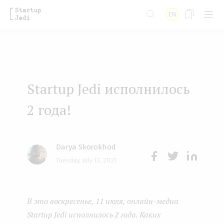
S
EN
k
i
p
t
Startup Jedi исполнилось
o
m
2 года!
a
i
Darya Skorokhod
n
Tuesday, July 13, 2021
Face
Twit
Lin
c
boo
ter
kedI
o
В это воскресенье, 11 июля, онлайн-медиа
k
n
n
Startup Jedi исполнилось 2 года. Каких
t