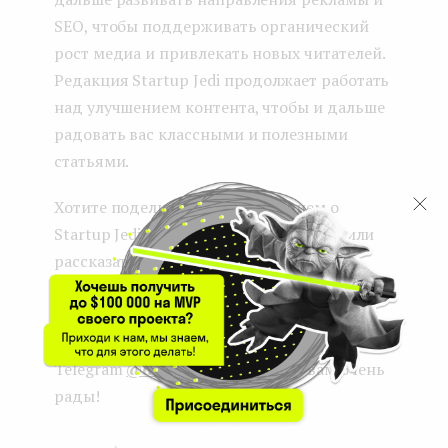
SEO, чтобы поддерживать органический
рост медиа и привлекать новых читателей.
Редакция Startup Jedi продолжает работать
над улучшением контента, чтобы и дальше
радовать вас классными и полезными
статьями.
Хотите поделиться своим мнением о
Startup Jedi, а может написать статью или
рассказать о своем стартапе? Тогда
смело
заполняйте нашу форму
или
пишите напрямую нам на
почту
yo@startupjedi.vc
или в
Telegram
@darya_skd
. Мы будем вам очень
рады!