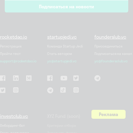
email
Подписаться на новости
*
rocketdao.io
startupjedi.vc
founderslub.vc
Регистрация
Команда Startup Jedi
Присоединиться
Пройти тест
Стать автором
Подписаться на канал
support@rocketdao.io
yo@startupjedi.vc
yo@foundersclub.vc
Реклама
investclub.vc
XYZ Fund (soon)
Онбординг-бот
Критерии отбора
Стать партнером
Заполнить форму