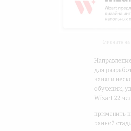
Кликните на 
Направление
для разработ
наняли неск
обучении, у
Wizart 22 че
применить н
ранней стад