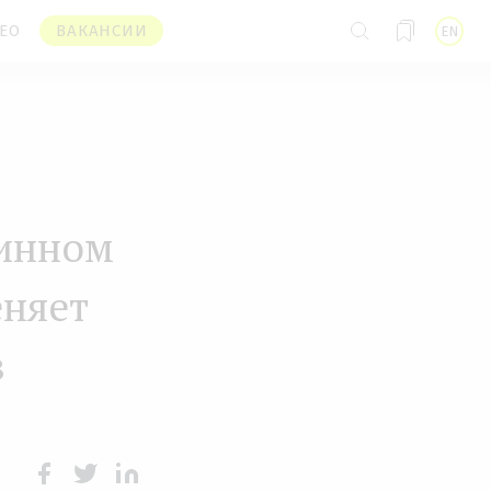
ЕО
ВАКАНСИИ
EN
шинном
еняет
в