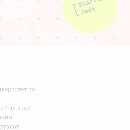
иверситет по
ей аутсорс-
ании
двухсот