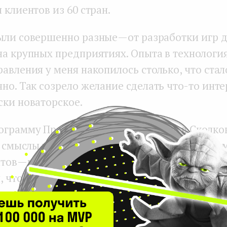
 клиентов из 60 стран.
ыли совершенно разные — от разработки игр 
на крупных предприятиях. Опыта в технологи
авления у меня накопилось столько, что ста
но. Так созрело желание сделать что-то инте
ски новаторское.
ограмму Практикум для директоров в Сколко
смыслы и задачи для себя. И как раз в то вре
тов — крупный дистрибьютор обоев из Канад
, что есть решения для визуализации красок 
нет такого же, способного в реалистичном ин
.