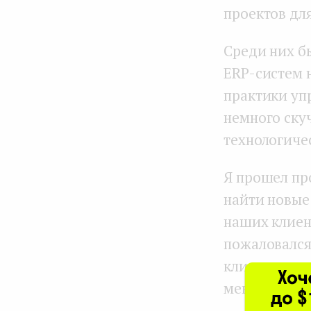
проектов для
Среди них б
ERP-систем 
практики упр
немного скуч
технологиче
Я прошел пр
найти новые 
наших клиен
пожаловался
клиента, но 
менять обои