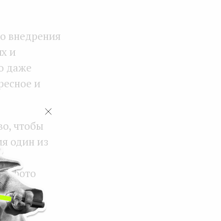
до внедрения
ях и
ло даже
ресное и
во, чтобы
мя один из
ы —
на фото
терьере