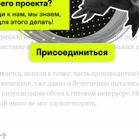
моим коллегам по Exposit показалась интерес
бже и выяснили, что теоретически может сущ
ния этой задачи с помощью нейросетей. Мы з
тряпали на коленке прототип и поехали с ним
выставку в Москве, показали его нескольким 
ывается, попали в точку: часть производителе
 немецкие, уже давно и безуспешно пыталис
 визуализации обоев в готовом интерьере. М
ый никто не мог удовлетворить.