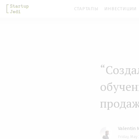
S
СТАРТАПЫ
ИНВЕСТИЦИИ
k
i
p
t
o
m
“Созда
a
обучен
i
n
продаж
c
o
n
Valentin 
t
Friday, May