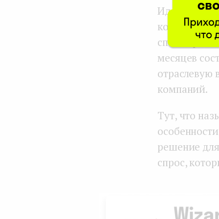
Идея мне и 
копнули глу
способ реше
месяцев сос
отраслевую 
компаний.
Тут, что наз
особенности
решение для
спрос, котор