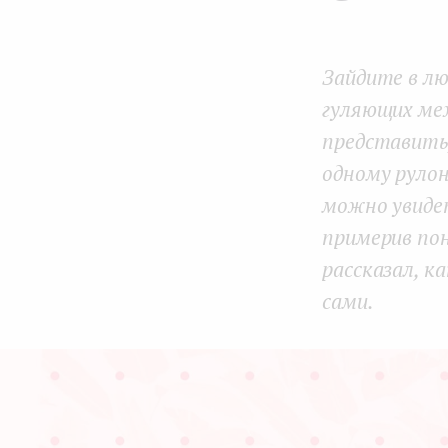
e
n
Зайдите в лю
t
гуляющих ме
представить
одному руло
можно увидет
примерив по
рассказал, к
сами.