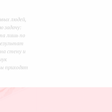
Face
Twit
Lin
boo
ter
kedI
ивых людей,
k
n
 задачу:
та лишь по
езультат
на стену и
чук
ты приходят