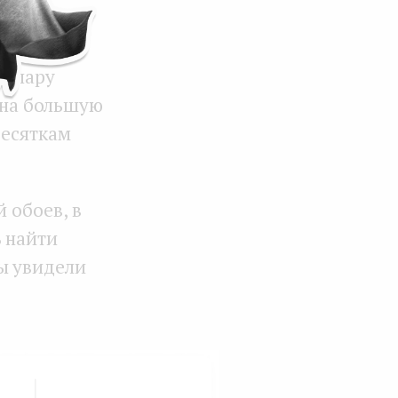
ной. Мы
ествовать
а пару
 на большую
десяткам
й обоев, в
ь найти
ы увидели