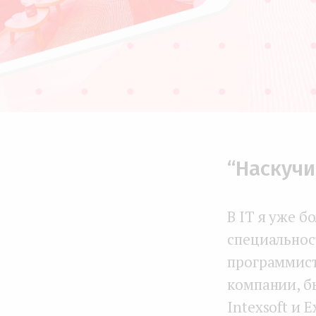
“Наскучи
В IT я уже б
специальнос
программист
компании, б
Intexsoft и 