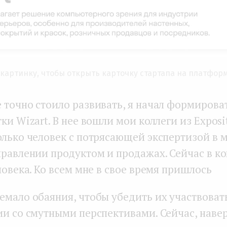
картинку, чтобы открыть карточку стартапа на платфор
 точно стоило развивать, я начал формирова
ки Wizart. В нее вошли мои коллеги из Exposi
олько человек с потрясающей экспертизой в
правлении продуктом и продажах. Сейчас в к
ловека. Ко всем мне в свое время пришлось
емало обаяния, чтобы убедить их участвовать
ии со смутными перспективами. Сейчас, навер