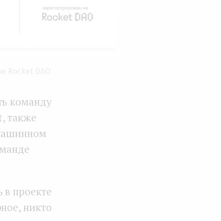
ме Rocket DAO
ть команду
t, также
 машинном
оманде
 в проекте
ное, никто