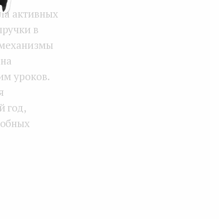
сла активных
ручки в
I-механизмы
 на
им уроков.
я
 год,
добных