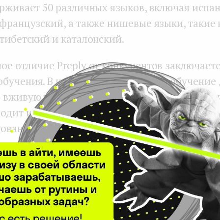
ерживает 50 различных языков, включая испан
 французский, а также нишевые языки, такие 
 тибетский и каталонский.
е отличие Preply от конкурентов заключаетс
бучения. В компании считают, что обучение
вживую и с носителем языка, в то время как 
одит из того, что обучение может быть
ованным и самостоятельным. По
словам
СЕО
ая, полученное финансирование позволит им 
тат во всех подразделениях и регионах, но е
держки и доказавшую свою ценность учебну
дит
большие перспективы для развития плат
енте: компания уже предлагает корпоративны