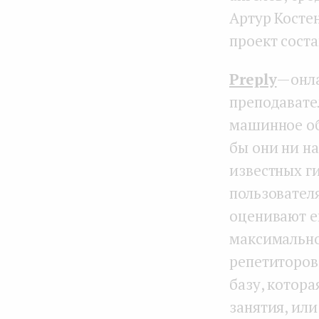
Артур Косте
проект соста
Preply
— онл
преподавате
машинное об
бы они ни н
известных г
пользовател
оценивают е
максимально
репетиторов
базу, котор
занятия, ил