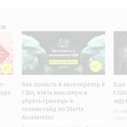
ся:
Как попасть в акселератор в
п-
Еще 
США, взять максимум и
tups
CHAL
убрать границы в
ждут
голове:гайд по Starta
Успей
Accelerator
стар