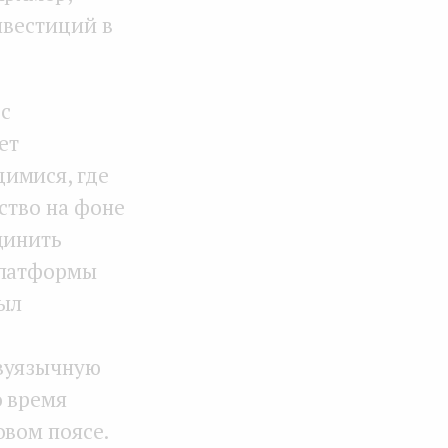
нвестиций в
 с
ет
имися, где
ство на фоне
динить
платформы
был
двуязычную
о время
овом поясе.