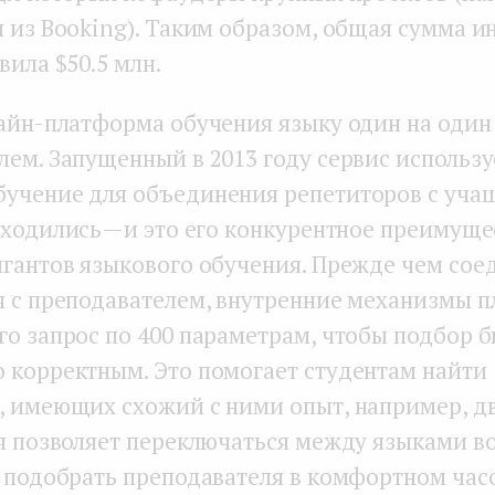
н из Booking). Таким образом, общая сумма и
вила $50.5 млн.
айн-платформа обучения языку один на один
лем. Запущенный в 2013 году сервис использу
учение для объединения репетиторов с учащ
аходились — и это его конкурентное преимуще
игантов языкового обучения. Прежде чем сое
я с преподавателем, внутренние механизмы 
го запрос по 400 параметрам, чтобы подбор 
 корректным. Это помогает студентам найти
, имеющих схожий с ними опыт, например, 
ая позволяет переключаться между языками в
и подобрать преподавателя в комфортном час