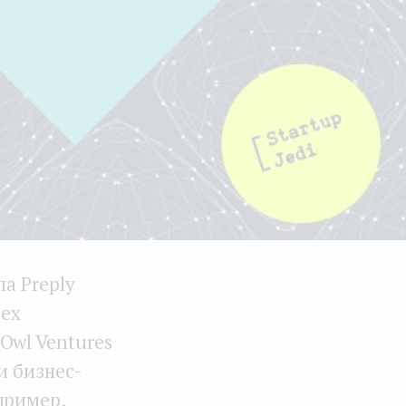
па Preply
сех
Owl Ventures
и бизнес-
пример,