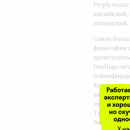
Preply подд
английский,
исландский,
Самое большо
философии о
происходить 
Duolingo исх
геймифицир
Кирилла Биг
увеличить ш
систему под
Также он
ви
бизнес-сегм