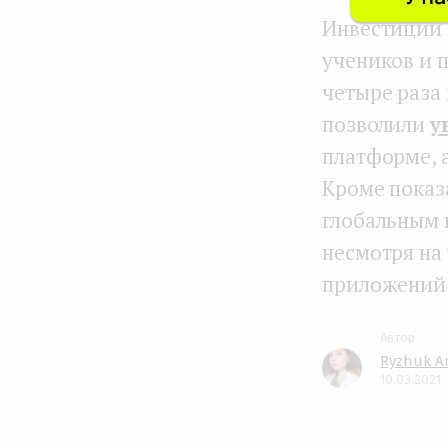
Инвестиции 
учеников и 
четыре раза
позволили
у
платформе, 
Кроме показ
глобальным 
несмотря на
приложений 
Ryzhuk A
10.03.2021