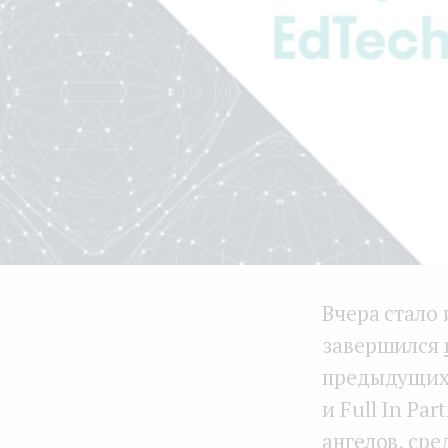
Вчера стало 
завершился
предыдущих 
и Full In Pa
ангелов, ср