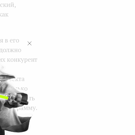
ский,
как
я в его
 должно
их конкурент
 проекта
не только
ще улучшить
ю программу.
формы в
е услуги.