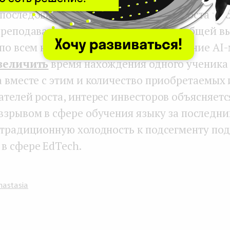
последовали сразу после недавнего роста чи
преподавателей, показателей
GMV
и общей вы
 по всем направлениям. Также внутренние A
величить
время нахождения одного ученика
а вместе с этим и количество приобретаемых 
ателей роста, интерес инвесторов объясняетс
взрывом в сфере обучения языку за последний
 традиционную холодность к подсегменту по
в сфере EdTech.
nastasia