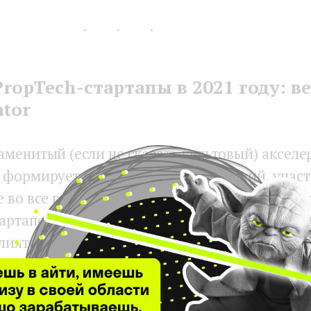
...
ropTech-стартапы в 2021 году: в
tor
аменитый (если не сказать культовый) акселе
 формирует рейтинг лучших компаний, учас
 во все годы. В 2021 году в рейтинге оказалис
тартапов из сферы недвижимости: они не тол
влиятельной силой на рынке, но и отлично от
Tech. К слову, выбору YCombinator можно сме
здесь возник и развивался Airbnb — стартап,
этот рейтинг, а в 2020 году вышел на IPO.