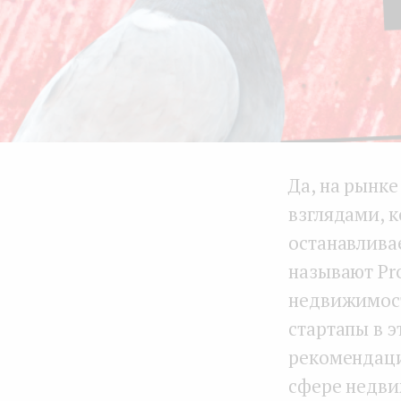
Да, на рынк
взглядами, 
останавлива
называют Pr
недвижимост
стартапы в 
рекомендаци
сфере недви