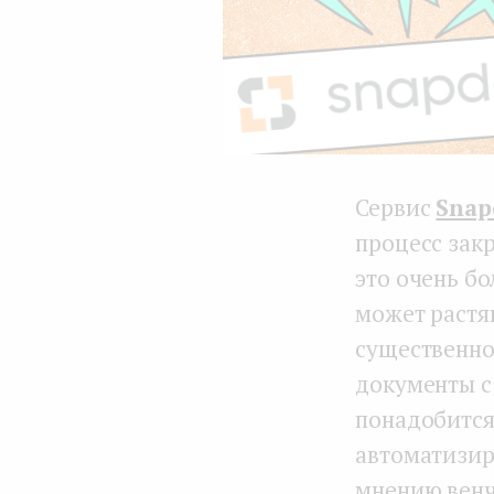
Сервис
Snap
процесс закр
это очень б
может растян
существенно
документы с
понадобится 
автоматизир
мнению венч