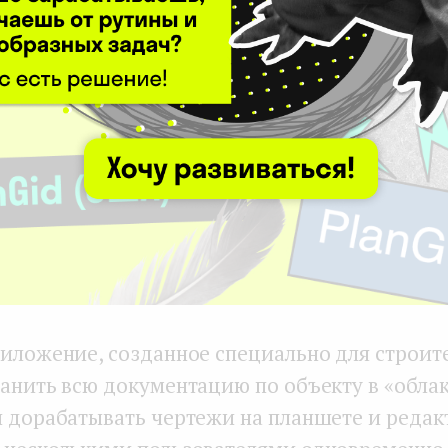
иложение, созданное специально для строит
ранить всю документацию по объекту в «облак
и дорабатывать чертежи на планшете и редак