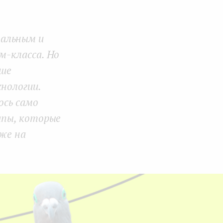
Face
Twit
Lin
boo
ter
kedI
альным и
k
n
м-класса. Но
ьше
нологии.
ось само
апы, которые
же на