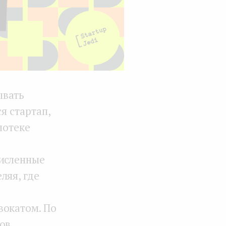
ывать
я стартап,
потеке
численные
ляя, где
вокатом. По
ов,