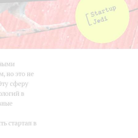
вными
, но это не
Эту сферу
ологий в
вные
ь стартап в