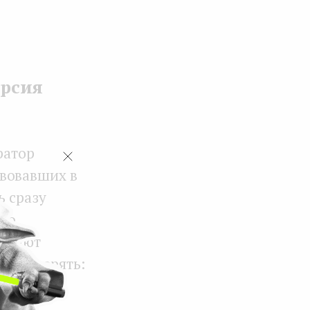
ерсия
ратор
твовавших в
ь сразу
ько
ражают
ло доверять:
 который