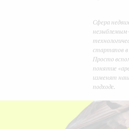
e
n
Сфера недви
t
незыблемым —
технологичес
стартапов в
Просто вспом
понятие «аре
изменят наш
подходе.