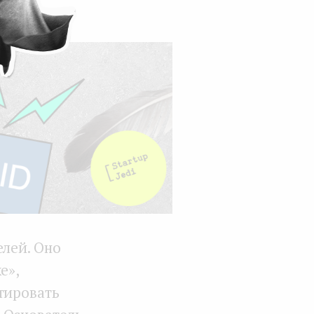
елей. Оно
е»,
тировать