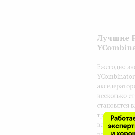
Лучшие P
YCombina
Ежегодно зн
YCombinator
акселераторе
несколько с
становятся 
тренды Prop
ведь именно 
возглавляет 