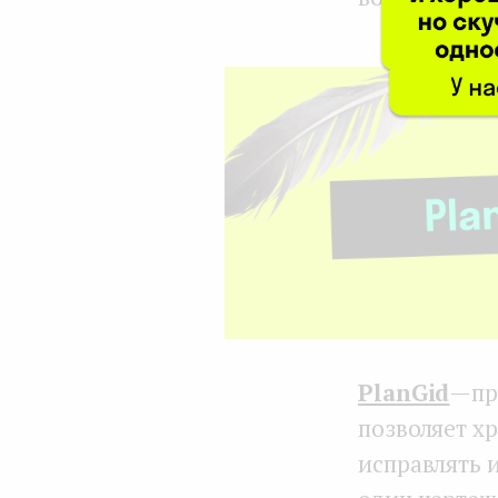
PlanGid
— пр
позволяет х
исправлять 