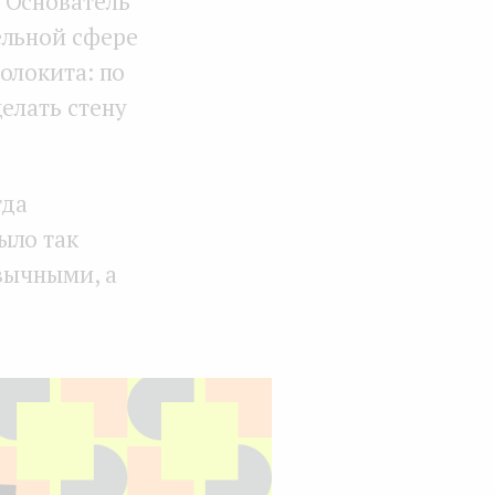
 Основатель
ельной сфере
волокита: по
елать стену
гда
ыло так
вычными, а