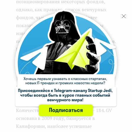
позиционирования некоторых фондов,
однако, как правило, список венчурных
фондов, чьи названия и — что более
показательно — портфельные проекты
известны во всем мире, остается
постоянным в том, что касается участников.
Вот рейтинг венчурных фондов по
состоянию на февраль 2021 года по
данным
SharesPro
.
1.
GV
. Эта венчурная компания с 78-ю
портфельными инвестициями в 2020 году
и общим количеством инвестиций — 802 —
возглавляет список венчурных фондов.
Количество экзитов за все время — 184. GV
основана в 2009 году, базируется в
Калифорнии, наиболее успешные