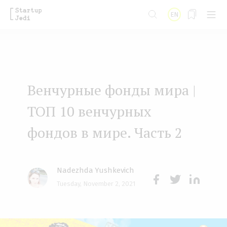
S
EN
k
i
p
t
Венчурные фонды мира |
o
m
ТОП 10 венчурных
a
фондов в мире. Часть 2
i
n
Nadezhda Yushkevich
c
Tuesday, November 2, 2021
o
Face
Twit
Lin
n
boo
ter
kedI
t
k
n