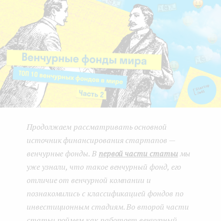
e
n
t
Продолжаем рассматривать основной
источник финансирования стартапов —
венчурные фонды. В
первой части статьи
мы
уже узнали, что такое венчурный фонд, его
отличие от венчурной компании и
познакомились с классификацией фондов по
инвестиционным стадиям. Во второй части
статьи поймем как работает венчурный