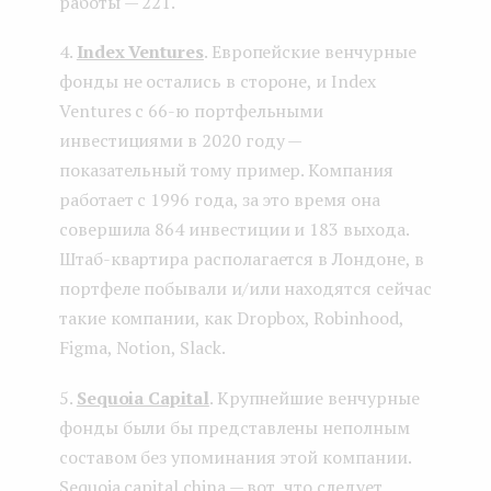
работы — 221.
4.
Index Ventures
. Европейские венчурные
фонды не остались в стороне, и Index
Ventures с 66-ю портфельными
инвестициями в 2020 году —
показательный тому пример. Компания
работает с 1996 года, за это время она
совершила 864 инвестиции и 183 выхода.
Штаб-квартира располагается в Лондоне, в
портфеле побывали и/или находятся сейчас
такие компании, как Dropbox, Robinhood,
Figma, Notion, Slack.
5.
Sequoia Capital
. Крупнейшие венчурные
фонды были бы представлены неполным
составом без упоминания этой компании.
Sequoia capital china — вот, что следует