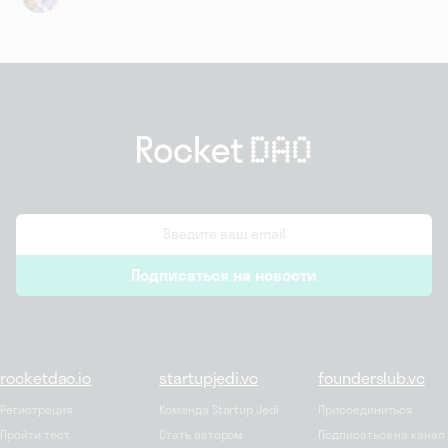
email
Подписаться на новости
*
rocketdao.io
startupjedi.vc
founderslub.vc
Регистрация
Команда Startup Jedi
Присоединиться
Пройти тест
Стать автором
Подписаться на канал