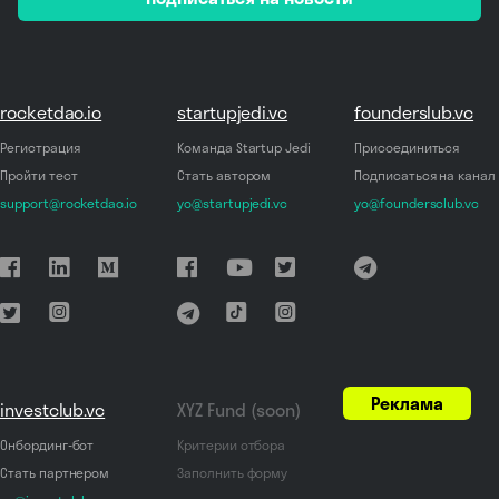
*
rocketdao.io
startupjedi.vc
founderslub.vc
Регистрация
Команда Startup Jedi
Присоединиться
Пройти тест
Стать автором
Подписаться на канал
support@rocketdao.io
yo@startupjedi.vc
yo@foundersclub.vc
Реклама
investclub.vc
XYZ Fund (soon)
Онбординг-бот
Критерии отбора
Стать партнером
Заполнить форму