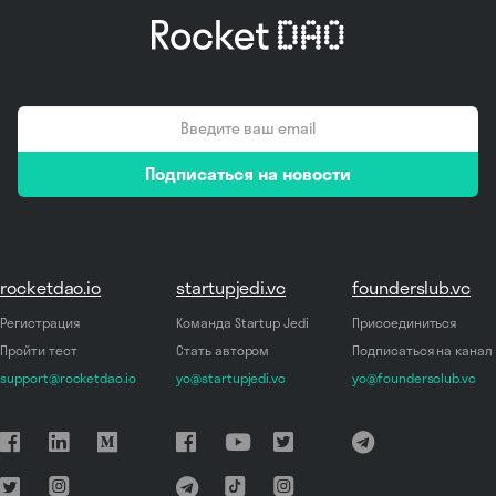
email
Подписаться на новости
*
rocketdao.io
startupjedi.vc
founderslub.vc
Регистрация
Команда Startup Jedi
Присоединиться
Пройти тест
Стать автором
Подписаться на канал
support@rocketdao.io
yo@startupjedi.vc
yo@foundersclub.vc