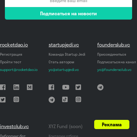
email
Подписаться на новости
*
rocketdao.io
startupjedi.vc
founderslub.vc
Регистрация
Команда Startup Jedi
Присоединиться
Пройти тест
Стать автором
Подписаться на канал
support@rocketdao.io
yo@startupjedi.vc
yo@foundersclub.vc
Реклама
investclub.vc
XYZ Fund (soon)
Онбординг-бот
Критерии отбора