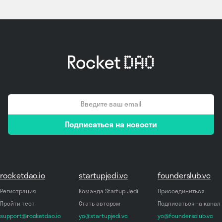
email
Подписаться на новости
*
rocketdao.io
startupjedi.vc
founderslub.vc
Регистрация
Команда Startup Jedi
Присоединиться
Пройти тест
Стать автором
Подписаться на канал
support@rocketdao.io
yo@startupjedi.vc
yo@foundersclub.vc