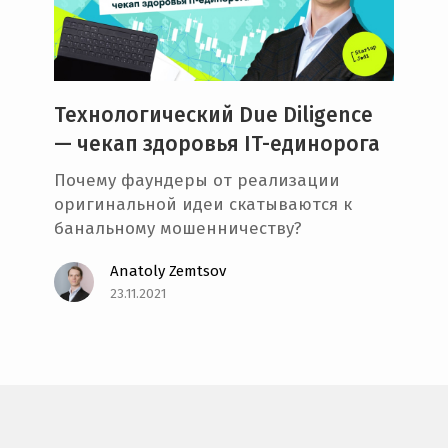
e
n
t
Технологический Due Diligence
— чекап здоровья IT-единорога
Почему фаундеры от реализации
оригинальной идеи скатываются к
банальному мошенничеству?
Anatoly Zemtsov
23.11.2021