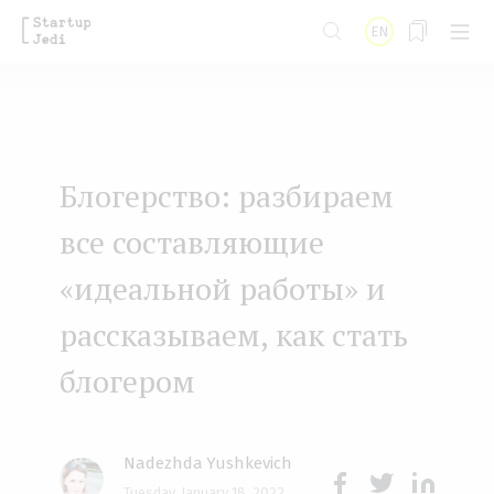
S
EN
k
i
p
t
Блогерство: разбираем
o
m
все составляющие
a
«идеальной работы» и
i
рассказываем, как стать
n
блогером
c
o
n
Nadezhda Yushkevich
t
Tuesday, January 18, 2022