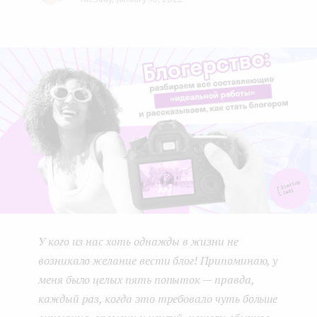
Face
Twit
Lin
e
boo
ter
kedI
n
k
n
t
У кого из нас хоть однажды в жизни не
возникало желание вести блог! Припоминаю, у
меня было целых пять попыток — правда,
каждый раз, когда это требовало чуть больше