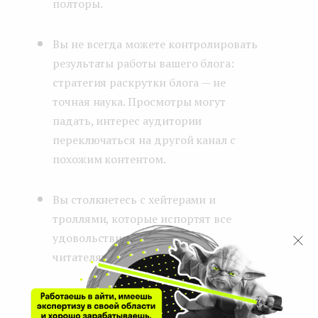
полторы.
Вы не всегда можете контролировать
результаты работы вашего блога:
стратегия раскрутки блога — не
точная наука. Просмотры могут
падать, интерес аудитории
переключаться на другой канал с
похожим контентом.
Вы столкнетесь с хейтерами и
троллями, которые испортят все
удовольствие от общения с
читателями.
Много рутинной работы (например,
оформление контента,