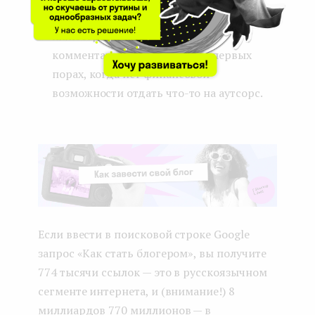
редактирование, работа с
иллюстрациями, ответы на
комментарии) — особенно на первых
порах, когда нет финансовой
возможности отдать что-то на аутсорс.
Если ввести в поисковой строке Google
запрос «Как стать блогером», вы получите
774 тысячи ссылок — это в русскоязычном
сегменте интернета, и (внимание!) 8
миллиардов 770 миллионов — в