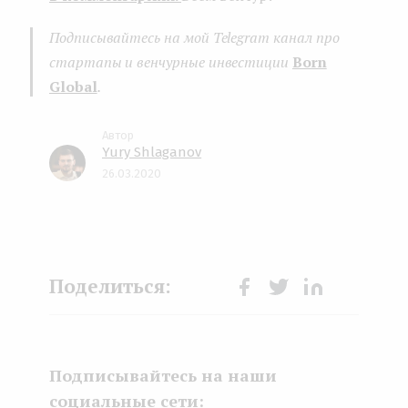
Подписывайтесь на мой Telegram канал про
стартапы и венчурные инвестиции
Born
Global
.
Yury Shlaganov
26.03.2020
Face
Twit
Lin
boo
ter
kedI
k
n
Подписывайтесь на наши
социальные сети: