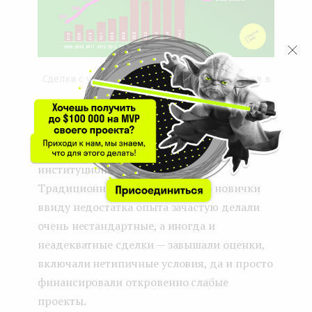
Сделки с участием корпоративных инвесторов в
Европе
Также в последние годы активизировались
семейные фонды и нетипичные
институциональные инвесторы.
Традиционные VC замечали, что новички
ввиду недостатка опыта зачастую делали
очень нестандартные, а иногда и
неадекватные сделки — завышали оценки,
включали нетипичные условия, да и просто
финансировали откровенно слабые
проекты.