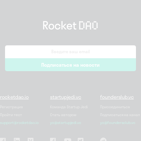
email
Подписаться на новости
*
rocketdao.io
startupjedi.vc
founderslub.vc
Регистрация
Команда Startup Jedi
Присоединиться
Пройти тест
Стать автором
Подписаться на канал
support@rocketdao.io
yo@startupjedi.vc
yo@foundersclub.vc