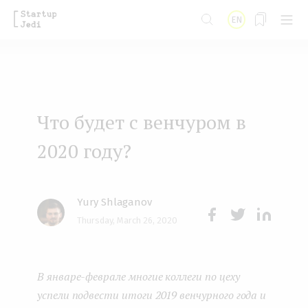
S
EN
k
i
p
t
Что будет с венчуром в
o
m
2020 году?
a
i
Yury Shlaganov
n
Thursday, March 26, 2020
Face
Twit
Lin
c
boo
ter
kedI
o
В январе-феврале многие коллеги по цеху
k
n
n
успели подвести итоги 2019 венчурного года и
t