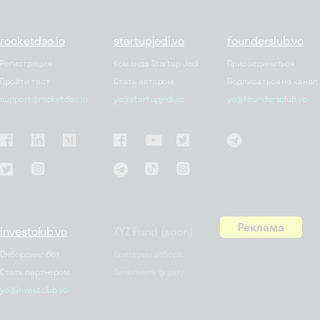
rocketdao.io
startupjedi.vc
founderslub.vc
Регистрация
Команда Startup Jedi
Присоединиться
Пройти тест
Стать автором
Подписаться на канал
support@rocketdao.io
yo@startupjedi.vc
yo@foundersclub.vc
Реклама
investclub.vc
XYZ Fund (soon)
Онбординг-бот
Критерии отбора
Стать партнером
Заполнить форму
yo@investclub.vc