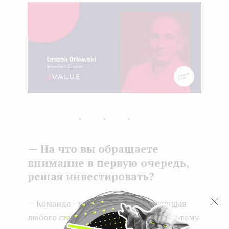
...
— На что вы обращаете
внимание в первую очередь,
решая инвестировать?
— Команда — критическая составляющая
любого стартапа на любой стадии. Поэтому