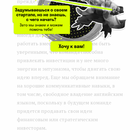
прежде всего мы хотим убедиться, что
ключевые участники (по крайней мере,
генеральный директор, технический
директор и, в зависимости от стартапа,
иногда директор по маркетингу) могут
работать вместе. Также мы хотим быть
уверенными, что команда способна
привлекать инвестиции и у нее много
энергии и энтузиазма, чтобы двигать свою
идею вперед. Еще мы обращаем внимание
на хорошие коммуникативные навыки, в
том числе, свободное владение английским
языком, поскольку в будущем команде
придется продавать свои идеи
финансовым или стратегическим
инвесторам.