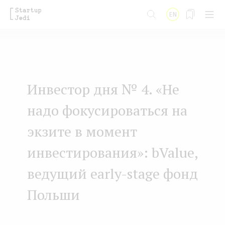
S
EN
k
i
p
t
Инвестор дня № 4. «Не
o
m
надо фокусироваться на
a
экзите в момент
i
инвестирования»: bValue,
n
ведущий early-stage фонд
c
o
Польши
n
t