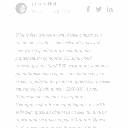
Julia Nekhai
e
Friday, January 17, 2020
n
Face
Twit
Lin
boo
ter
kedI
t
bValue был основан чуть больше трех лет
k
n
назад, но сегодня — это ведущий польский
венчурный фонд ранних стадий, под
управлением которого $25 млн. Фонд
инвестирует в SaaS B2B-компании, которые
разрабатывают сервисы по подписке, уже
вывели продукт на рынок и привлекли первых
клиентов. Средний чек — $250 000–1 млн.
bValue вкладывается в стартапы
Центральной и Восточной Европы и в 2019
году был признан одним из самых активных
иностранных инвесторов в Украине. Павел
Май, инвестиционный директор bValue,