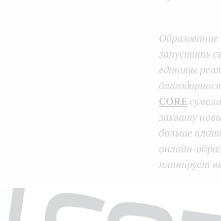
e
n
Образование
t
запустить с
единицы реа
благодарнос
СORE
сумела
захвату нов
больше плати
онлайн-образ
планирует в