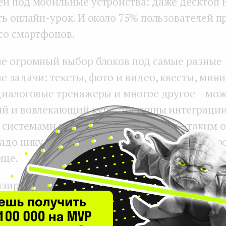
й под мобильные устройства: даже десктоп н
ть онлайн-урок. И около 75% пользователей п
со смартфонов.
е огромный выбор блоков под самые разные
 задачи: тексты, фото и видео, квесты, мини
диалоговые тренажеры и многое другое — мож
й и вовлекающий курс. Доступны интеграции
системами и чат-бот платформами — таким 
надо никуда переходить, все самое важное пр
ице.
зируется по подписке: месячная стоимость 
 на платформе начинается от ₽990 ($12.8), а 
ирают план за ₽4 990 ($65).