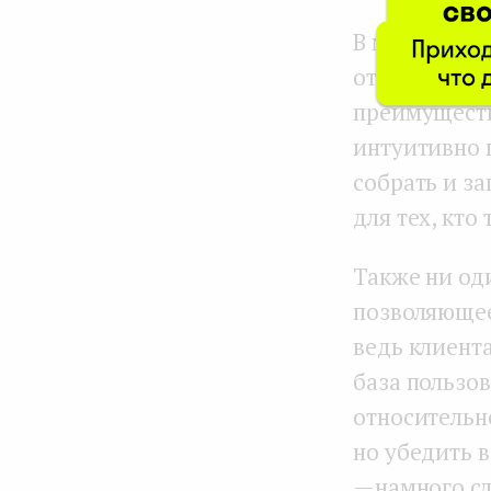
В мире рабо
от полностью
преимуществ
интуитивно 
собрать и за
для тех, кто
Также ни од
позволяющее
ведь клиент
база пользо
относительн
но убедить 
— намного с