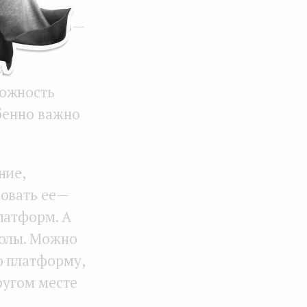
айн-курсов —
а
и
можность
обенно важно
ние,
овать ее —
латформ. А
колы. Можно
ю платформу,
ругом месте