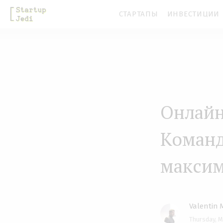
S
СТАРТАПЫ
ИНВЕСТИЦИИ
k
i
p
t
o
m
Онлайн
a
Команд
i
n
максим
c
o
n
Valentin 
t
Thursday, M