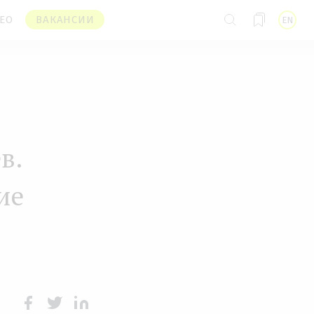
ЕО
ВАКАНСИИ
EN
в.
ие