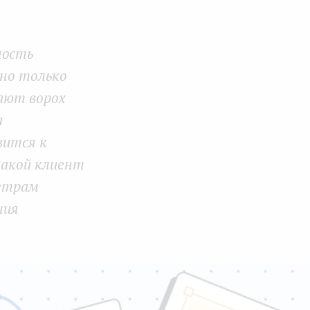
Face
Twit
Lin
boo
ter
kedI
ность
k
n
 но только
ают ворох
а
вится к
какой клиент
метрам
ния