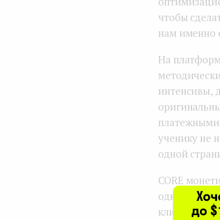
оптимизацие
чтобы сдела
нам именно 
На платформ
методические
интенсивы, 
оригинальны
платежными 
ученику не 
одной стран
CORE монети
одного курса
клиентов выб