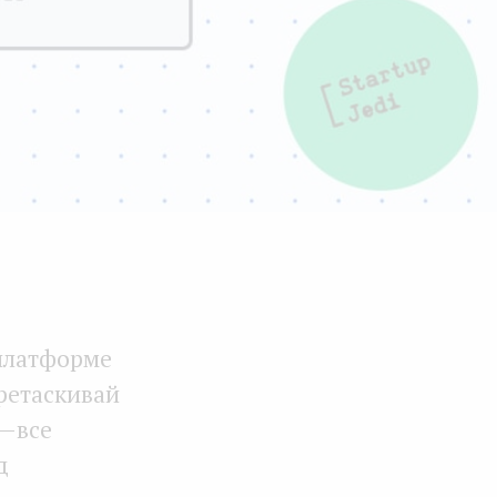
 платформе
еретаскивай
— все
д