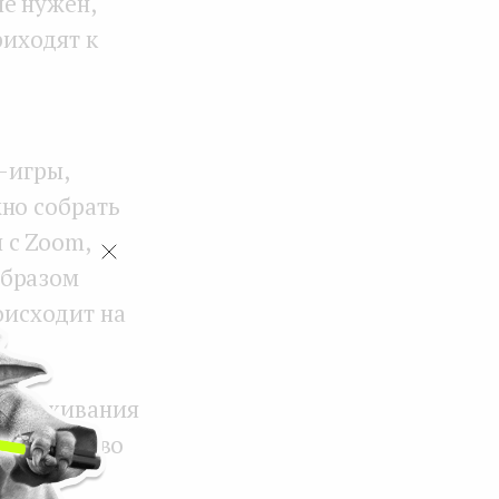
е нужен,
риходят к
-игры,
но собрать
 с Zoom,
образом
оисходит на
обслуживания
большинство