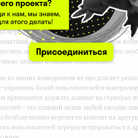
тают десятки инструментов для создания онл
 бесплатных до очень дорогих. У нас есть дв
а перед ними: CORE очень простой в работе 
понятный. А еще мы единственные даем воз
пустить отдельные уроки бесплатно — это ос
 только заходит в онлайн-образование.
ин из наших конкурентов не предлагает реше
 управлять базой пользователей и контролир
ам приходится держать данные на серверах п
вателей — это главный актив любой онлайн-ш
о безболезненно перенести контент на другу
всех пользователей перерегистрироваться в д
ложнее.