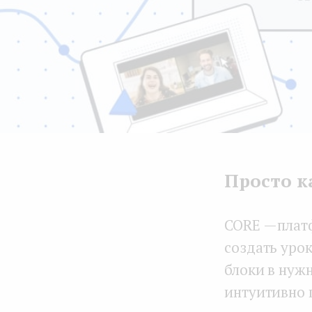
Просто ка
CORE — плат
создать уро
блоки в нужн
интуитивно 