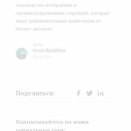
списком уже отобранных и
проинвестированных стартапов, которые
ищут дополнительные инвестиции от
бизнес-ангелов!
Anna Mastykina
08.02.2021
Face
Twit
Lin
boo
ter
kedI
k
n
Подписывайтесь на наши
социальные сети: