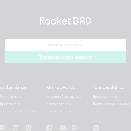
email
Подписаться на новости
*
rocketdao.io
startupjedi.vc
founderslub.vc
Регистрация
Команда Startup Jedi
Присоединиться
Пройти тест
Стать автором
Подписаться на канал
support@rocketdao.io
yo@startupjedi.vc
yo@foundersclub.vc