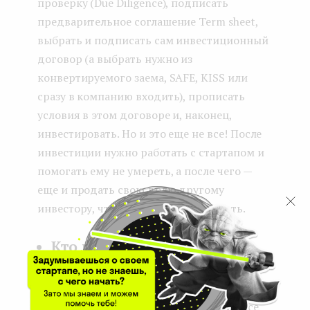
проверку (Due Diligence), подписать
предварительное соглашение Term sheet,
выбрать и подписать сам инвестиционный
договор (а выбрать нужно из
конвертируемого заема, SAFE, KISS или
сразу в компанию входить), прописать
условия в этом договоре и, наконец,
инвестировать. Но и это еще не все! После
инвестиции нужно работать с стартапом и
помогать ему не умереть, а после чего —
еще и продать свою долю другому
инвестору, чтобы, наконец, заработать.
Кто может мне со всем
этим помочь разобраться?
Во-первых, в инструкции я расписала все