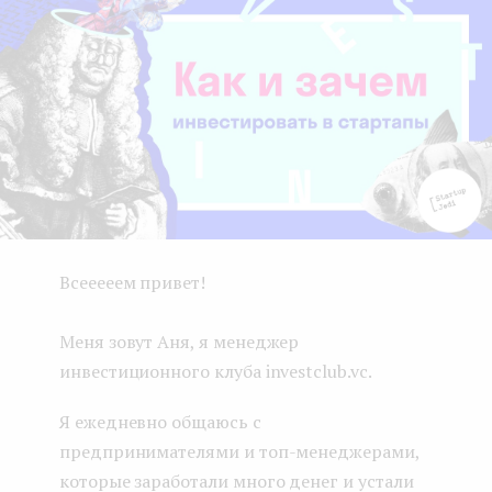
e
n
t
Всееееем привет!
Меня зовут Аня, я менеджер
инвестиционного клуба investclub.vc.
Я ежедневно общаюсь с
предпринимателями и топ-менеджерами,
которые заработали много денег и устали