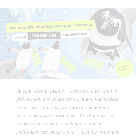
boo
ter
kedI
e
k
n
n
t
Оценка объема рынка — очень важный этап в
работе как над стартапом, так и над любым
бизнесом. Парадокс: по времени первичная
оценка занимает буквально 30-50 минут, но
многие начинающие предприниматели
забывают про этот этап — и затем тратят