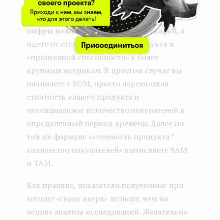
Метод «снизу вверх
» — вы не составляете
цифры из аналитических исследований, а
идете от стоимости вашего продукта и
«пропускной способности» к более
крупным метрикам. В простом случае вы
начинаете с SOM, просто перемножая
стоимость вашего продукта и
потенциальное количество покупателей в
определенный период времени. Далее по
той же формуле «стоимость продукта *
количество покупателей» вычисляете SAM
и TAM.
Как правило, показатели полученные при
методе «снизу вверх» меньше, чем на
основе анализа исследований. Желательно