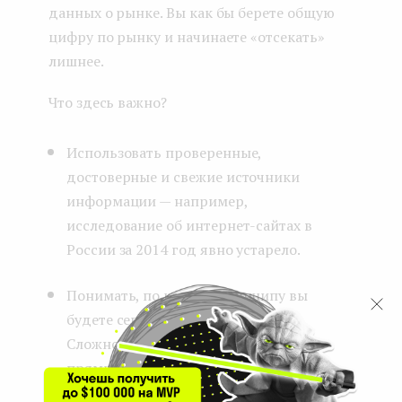
данных о рынке. Вы как бы берете общую
цифру по рынку и начинаете «отсекать»
лишнее.
Что здесь важно?
Использовать проверенные,
достоверные и свежие источники
информации — например,
исследование об интернет-сайтах в
России за 2014 год явно устарело.
Понимать, по какому принципу вы
будете сегментировать рынок.
Сложность в том, что не всегда есть
прямые исследования, подходящие
для вычисления каждой из метрик.