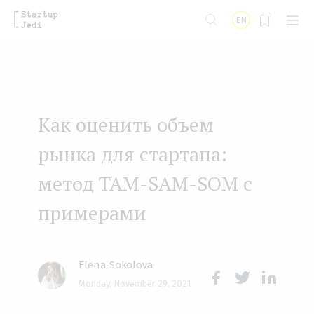
S
EN
k
i
p
t
Как оценить объем
o
m
рынка для стартапа:
a
метод TAM-SAM-SOM с
i
примерами
n
c
o
Elena Sokolova
n
Monday, November 29, 2021
Face
Twit
Lin
t