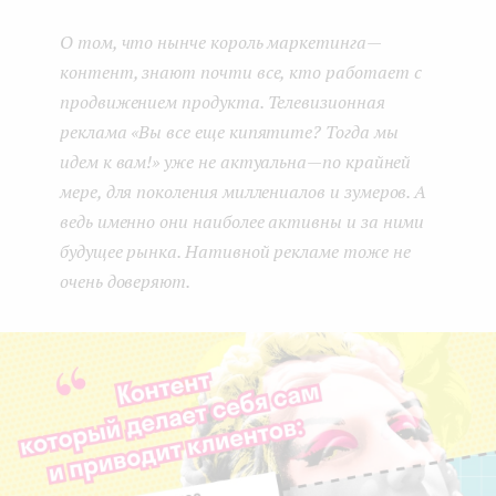
boo
ter
kedI
e
О том, что нынче король маркетинга —
k
n
n
контент, знают почти все, кто работает с
t
продвижением продукта. Телевизионная
реклама «Вы все еще кипятите? Тогда мы
идем к вам!» уже не актуальна — по крайней
мере, для поколения миллениалов и зумеров. А
ведь именно они наиболее активны и за ними
будущее рынка. Нативной рекламе тоже не
очень доверяют.