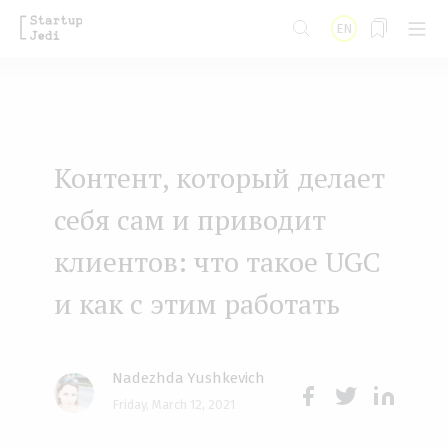
S
EN
k
i
p
t
Контент, который делает
o
m
себя сам и приводит
a
клиентов: что такое UGC
i
и как с этим работать
n
c
o
Nadezhda Yushkevich
n
Friday, March 12, 2021
Face
Twit
Lin
t