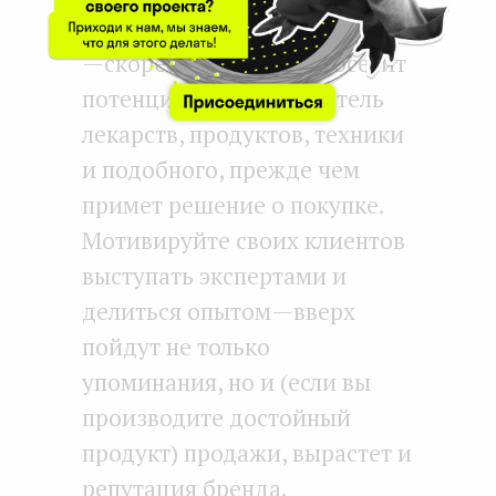
otzovik.com и IRecommend.ru
— скорее, первое, что посетит
потенциальный покупатель
лекарств, продуктов, техники
и подобного, прежде чем
примет решение о покупке.
Мотивируйте своих клиентов
выступать экспертами и
делиться опытом — вверх
пойдут не только
упоминания, но и (если вы
производите достойный
продукт) продажи, вырастет и
репутация бренда.