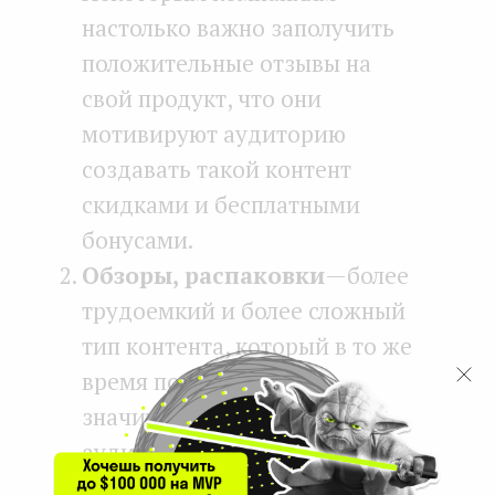
настолько важно заполучить
положительные отзывы на
свой продукт, что они
мотивируют аудиторию
создавать такой контент
скидками и бесплатными
бонусами.
Обзоры, распаковки
— более
трудоемкий и более сложный
тип контента, который в то же
время пользуется
значительным спросом у
аудитории. В русскоязычном
сегменте сайты типа