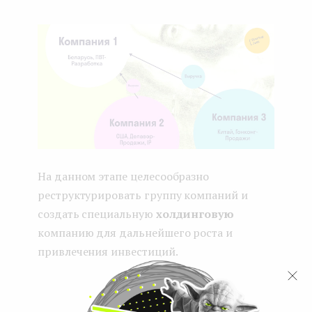
На данном этапе целесообразно
реструктурировать группу компаний и
создать специальную
холдинговую
компанию для дальнейшего роста и
привлечения инвестиций.
...