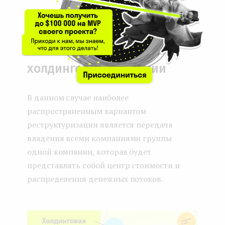
Особенности
реструктуризации с
использованием
холдинговой компании
В данном случае наиболее
распространенным вариантом
реструктуризации является передача
владения всеми компаниями группы
одной компании, которая будет
представлять собой центр стоимости и
распределения денежных потоков.