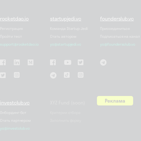
rocketdao.io
startupjedi.vc
founderslub.vc
Регистрация
Команда Startup Jedi
Присоединиться
Пройти тест
Стать автором
Подписаться на канал
support@rocketdao.io
yo@startupjedi.vc
yo@foundersclub.vc
Реклама
investclub.vc
XYZ Fund (soon)
Онбординг-бот
Критерии отбора
Стать партнером
Заполнить форму
yo@investclub.vc