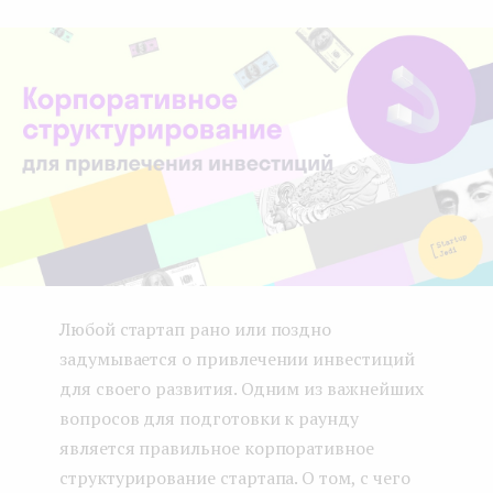
boo
ter
kedI
e
k
n
n
t
Любой стартап рано или поздно
задумывается о привлечении инвестиций
для своего развития. Одним из важнейших
вопросов для подготовки к раунду
является правильное корпоративное
структурирование стартапа. О том, с чего