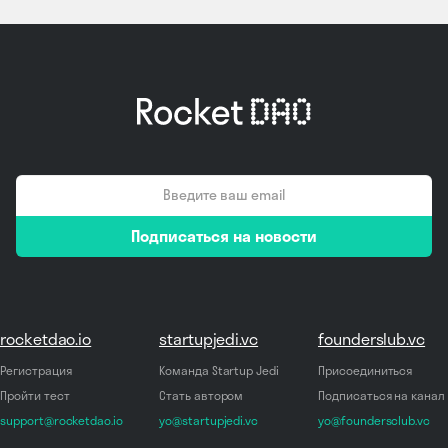
email
Подписаться на новости
*
rocketdao.io
startupjedi.vc
founderslub.vc
Регистрация
Команда Startup Jedi
Присоединиться
Пройти тест
Стать автором
Подписаться на канал
support@rocketdao.io
yo@startupjedi.vc
yo@foundersclub.vc