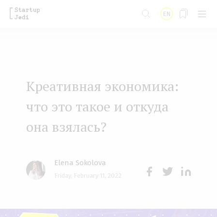
S
EN
k
i
p
t
Креативная экономика:
o
m
что это такое и откуда
a
она взялась?
i
n
Elena Sokolova
c
Friday, February 11, 2022
o
Face
Twit
Lin
n
boo
ter
kedI
t
k
n