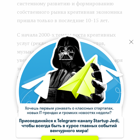
системному развитию и формированию
собственного рынка креативная экономика
пришла только в последние 10-15 лет.
С начала 2000-х темпы роста креативных
услуг (реклама, создание продуктов,
музыкальная индустрия и так далее)
увеличивались ежегодно на 17%. Благодаря
экономическому росту все больше людей
понимало, что идеи ― это не что-то
противоположное материальному
благополучию, а наоборот ― то, что может
принести большой доход. В последние 3-5
лет о креативной экономике заговорили
как о важном тренде рынка и новой стадии
развития общества.