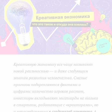
e
n
t
Креативную экономику все чаще называют
новой реальностью ― и даже следующим
этапом развития человечества. Смелые
прогнозы подкрепляются фактами и
цифрами: количество игроков растет,
инвесторы вкладывают миллиарды не только
в стартапы, работающие с «креаторами», но
и непосредственно
в создателей контента
. А