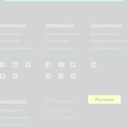
rocketdao.io
startupjedi.vc
founderslub.vc
Регистрация
Команда Startup Jedi
Присоединиться
Пройти тест
Стать автором
Подписаться на канал
support@rocketdao.io
yo@startupjedi.vc
yo@foundersclub.vc
Реклама
investclub.vc
XYZ Fund (soon)
Онбординг-бот
Критерии отбора
Стать партнером
Заполнить форму
yo@investclub.vc