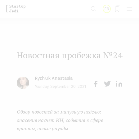
S
EN
k
i
p
t
Новостная пробежка №24
o
m
a
Ryzhuk Anastasia
i
Monday, September 20, 2021
Face
Twit
Lin
n
boo
ter
kedI
c
Обзор новостей за минувшую неделю:
k
n
o
опасения насчет ИИ, события в сфере
n
крипты, новые раунды.
t