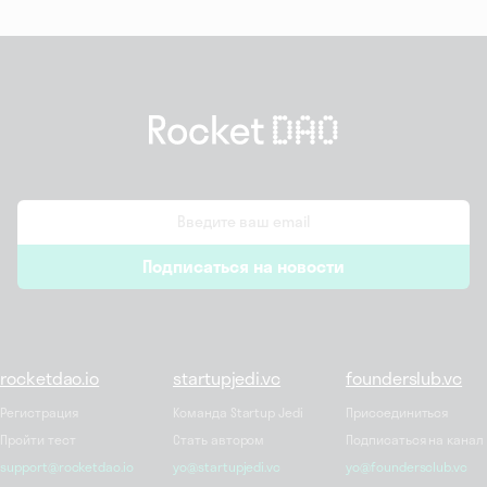
email
Подписаться на новости
*
rocketdao.io
startupjedi.vc
founderslub.vc
Регистрация
Команда Startup Jedi
Присоединиться
Пройти тест
Стать автором
Подписаться на канал
support@rocketdao.io
yo@startupjedi.vc
yo@foundersclub.vc