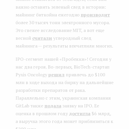
важно оставить зеленый след в истории:
майнинг биткойна ежегодно
производит
более 30 тысяч тонн электронного мусора.
Это свежее исследование MIT, а вот еще
весной
считали
углеродный след
майнинга — результаты впечатлили многих.
IPO-сегмент нашей «Пробежки»! Сегодня у
нас два героя. Во-первых, BioTech-стартап
Pyxis Oncology
решил
привлечь до $100
млн в ходе выхода на биржу на дальнейшие
разработки препаратов от рака.
Параллельно с этим, украинская компания
GitLab также
подала
заявку на IPO. Ее
оценка в прошлом году
достигла
$6 млрд,
а выручка этого года может приблизиться к
$200 млн.