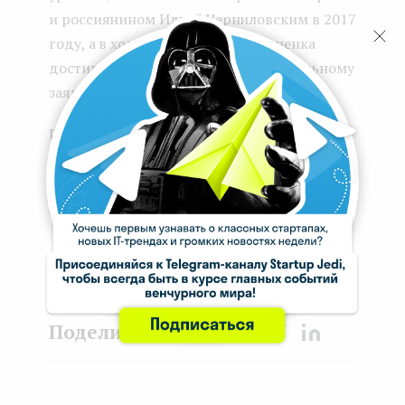
и россиянином Ильей Черниловским в 2017
году, а в ходе этого раунда его оценка
достигла $100-150 млн по неофициальному
заявлению источников.
Продуктивной недели!
Ryzhuk Anastasia
20.09.2021
Face
Twit
Lin
boo
ter
kedI