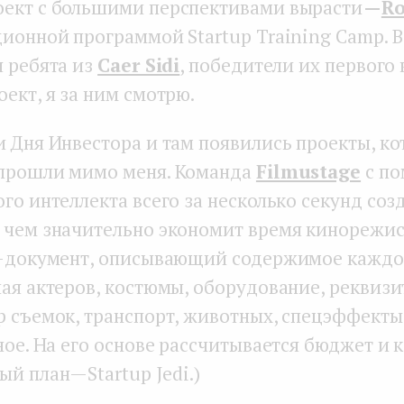
ект с большими перспективами вырасти
—
Ro
ионной программой Startup Training Camp. В
я ребята из
Caer Sidi
, победители их первого 
ект, я за ним смотрю.
 Дня Инвестора и там появились проекты, ко
прошли мимо меня. Команда
Filmustage
с п
го интеллекта всего за несколько секунд соз
 чем значительно экономит время кинорежи
— документ, описывающий содержимое каждо
чая актеров, костюмы, оборудование, реквизи
р съемок, транспорт, животных, спецэффекты
ное. На его основе рассчитывается бюджет и 
й план — Startup Jedi.)