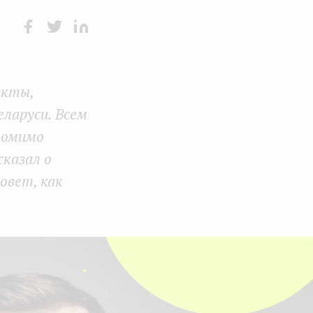
Face
Twit
Lin
boo
ter
kedI
екты,
k
n
еларуси. Всем
помимо
сказал о
совет, как