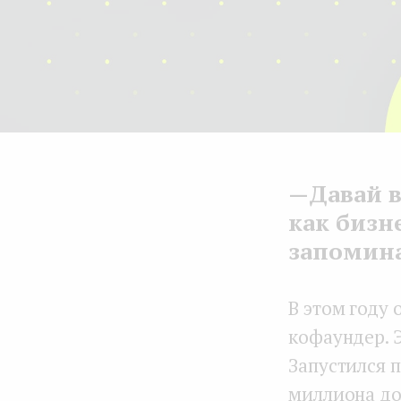
—Давай в
как бизн
запомин
В этом году
кофаундер. Э
Запустился 
миллиона до