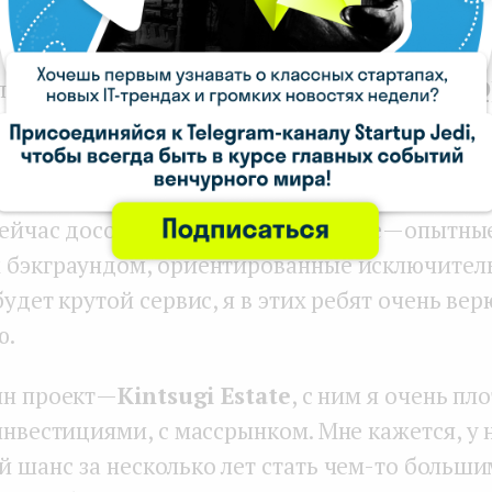
аю, что еще пара лет — и они будут стоить ми
тся, как развивается
Hypervsn (Kino-mo LTD
тап, которым можно гордиться. И у нас есть 
льных проектов, просто они не очень публич
дин финтех стартап, который собрал больше
сейчас дособирает раунд. В команде — опытны
 бэкграундом, ориентированные исключител
будет крутой сервис, я в этих ребят очень вер
ю.
ин проект —
Kintsugi Estate
, с ним я очень пл
инвестициями, с массрынком. Мне кажется, у 
й шанс за несколько лет стать чем-то больши