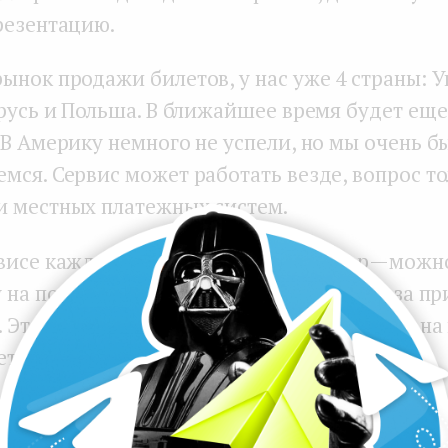
резентацию.
ынок продажи билетов, у нас уже 4 страны: У
арусь и Польша. В ближайшее время будет еще
 В Америку немного не успели, но мы очень б
мся. Сервис может работать везде, вопрос то
 местных платежных систем.
висе каждый клиент еще и промоутер — можн
у на покупку билетов и получить бонусы за п
. Этокак в 90-е бабушки продавали билеты на
етных сборов и комиссий оператора.
, меня очень впечатляют белорусские проекты
виваются на мировом рынке. Flo продолжает