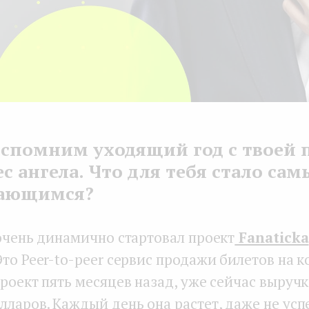
спомним уходящий год с твоей 
ес ангела. Что для тебя стало са
ающимся?
 очень динамично стартовал проект
Fanaticka
то Peer-to-peer сервис продажи билетов на к
проект пять месяцев назад, уже сейчас выруч
лларов. Каждый день она растет, даже не ус