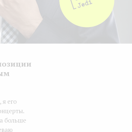
позиции
мым
, я его
онцерты.
ка больше
певаю