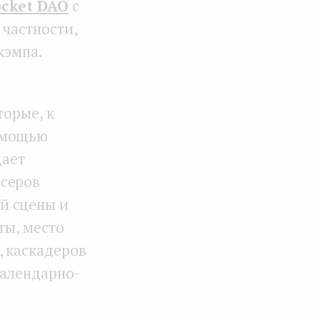
cket DAO
c
 частности,
кэмпа.
торые, к
омощью
дает
ссеров
й сцены и
ты, место
, каскадеров
календарно-