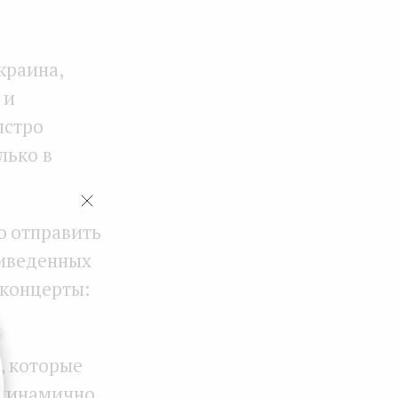
краина,
 и
ыстро
лько в
о отправить
риведенных
 концерты:
, которые
 динамично