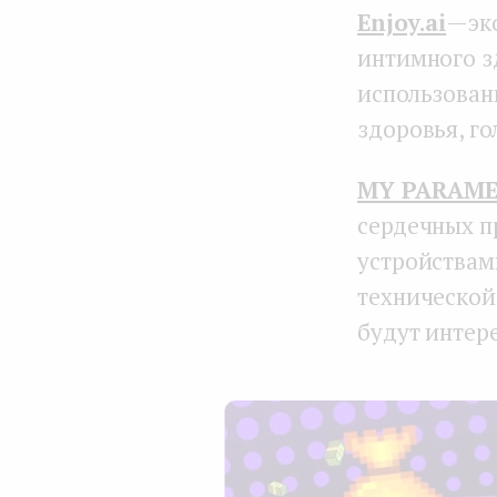
Enjoy.ai
— эк
интимного зд
использован
здоровья, г
MY PARAME
сердечных п
устройствам
технической 
будут интер