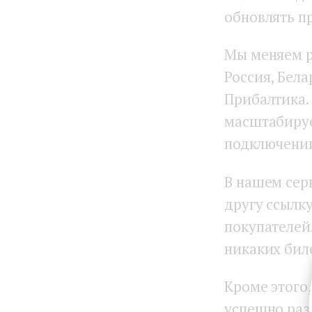
обновлять п
Мы меняем р
Россия, Бел
Прибалтика.
масштабируе
подключении
В нашем сер
другу ссылк
покупателей
никаких бил
Кроме этого
успешно раз