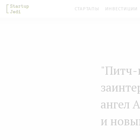
S
СТАРТАПЫ
ИНВЕСТИЦИИ
k
i
p
t
o
m
"Питч -
a
заинте
i
n
ангел 
c
и новы
o
n
t