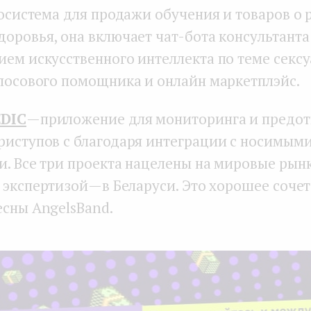
осистема для продажи обучения и товаров о 
оровья, она включает чат-бота консультанта
ием искусственного интеллекта по теме секс
олосового помощника и онлайн маркетплэйс.
DIC
— приложение для мониторинга и предо
риступов с благодаря интеграции с носимым
и. Все три проекта нацелены на мировые рынк
экспертизой — в Беларуси. Это хорошее сочет
есны AngelsBand.