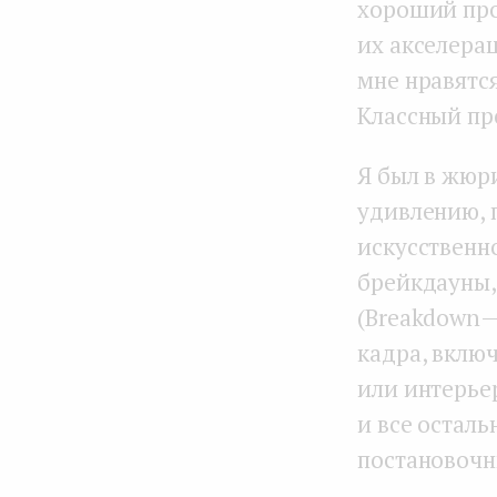
хороший про
их акселерац
мне нравятс
Классный про
Я был в жюри
удивлению, 
искусственно
брейкдауны,
(Breakdown 
кадра, вклю
или интерье
и все осталь
постановочны