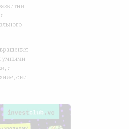
развитии
 с
уального
твращения
и умными
и, с
ание, они