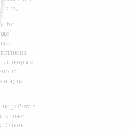
ллиард.
)
. Это
еще
ные.
 миллиона
е банкиры с
ьно на
ю и чуть-
отно работаю.
них тоже
м. Очень