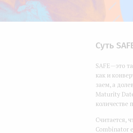
Суть SAF
SAFE — это 
как и конве
заем, а доле
Maturity Dat
количестве 
Считается, ч
Combinator ес