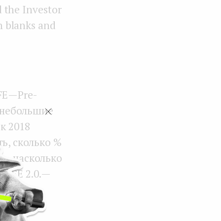
the Investor
in blanks and
E — Pre-
 небольшие
к 2018
ь, сколько %
ь, насколько
AFE 2.0. —
том, что
раунда