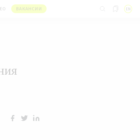
ЕО
ВАКАНСИИ
EN
ния
Face
Twit
Lin
boo
ter
kedI