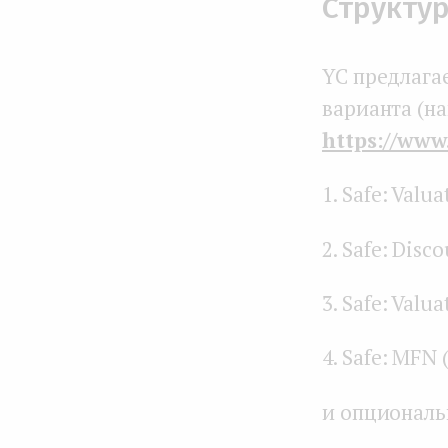
Структу
YC предлага
варианта (на
https://ww
Safe: Valu
Safe: Disco
Safe: Valu
Safe: MFN 
и опциональн