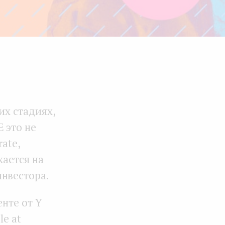
их стадиях,
 это не
rate,
жается на
нвестора.
енте от Y
le at