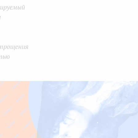
тируемый
k
n
ы
упрощения
стью