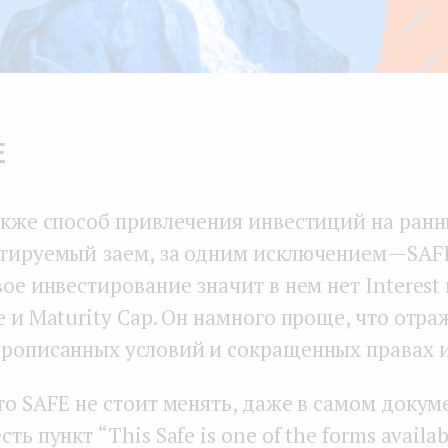
E
также способ привлечения инвестиций на ранн
ртируемый заем, за одним исключением — SAFE
вое инвестирование значит в нем нет Interest 
e и Maturity Cap. Он намного проще, что отра
прописанных условий и сокращенных правах и
то SAFE не стоит менять, даже в самом докум
ть пункт “This Safe is one of the forms availab