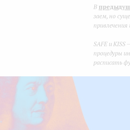
В
предыдущ
e
заем, но сущ
n
привлечения 
t
SAFE и KISS 
процедуры ин
расписать ф