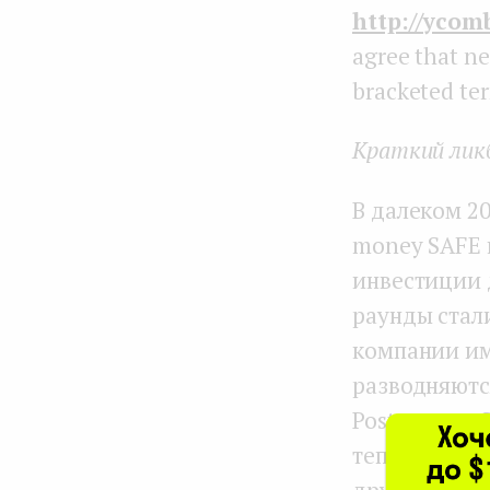
http://ycom
agree that ne
bracketed te
Краткий ликб
В далеком 20
money SAFE 
инвестиции д
раунды стал
компании им
разводняютс
Post-money 
теперь доля 
другими SAF