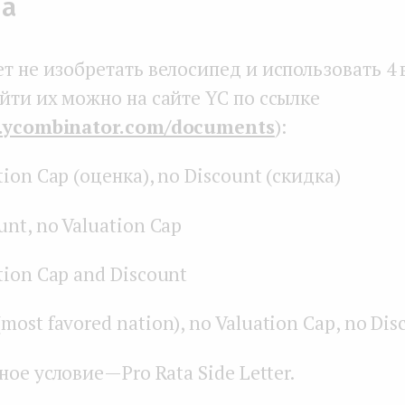
ра
ет не изобретать велосипед и использовать 4
йти их можно на сайте YC по ссылке
w.ycombinator.com/documents
):
ation Cap (оценка), no Discount (скидка)
unt, no Valuation Cap
ation Cap and Discount
(most favored nation), no Valuation Cap, no Dis
ое условие — Pro Rata Side Letter.