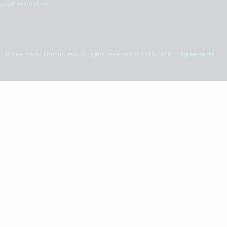
yo@investclub.vc
Online media Startup Jedi. All rights reserved. © 2019-2026
Agreements