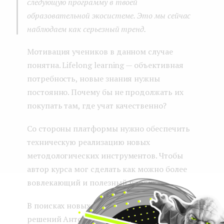
следующую программу в твоей
образовательной экосистеме. Это мы сейчас
наблюдаем как серьезный тренд.
Мотивация учеников в данном случае
понятна. Lifelong learning — объективная
потребность, новые знания нужны
постоянно. Почему бы не продолжать их
покупать там, где учат качественно?
Со стороны платформы нужно обеспечить
техническую реализацию новых
методологических инструментов. Чтобы
автор курса мог сделать как можно более
вовлекающий и полезный продукт.
В поисках новых методологических
решений Антон Сажин советует смотреть