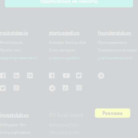
Подписаться на новости
*
rocketdao.io
startupjedi.vc
founderslub.vc
Регистрация
Команда Startup Jedi
Присоединиться
Пройти тест
Стать автором
Подписаться на канал
support@rocketdao.io
yo@startupjedi.vc
yo@foundersclub.vc
Реклама
investclub.vc
XYZ Fund (soon)
Онбординг-бот
Критерии отбора
Стать партнером
Заполнить форму