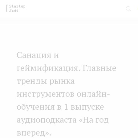
S
k
i
p
t
Санация и
o
m
геймификация. Главные
a
тренды рынка
i
инструментов онлайн-
n
обучения в 1 выпуске
c
o
аудиоподкаста «На год
n
вперед».
t