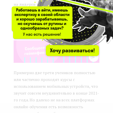
на лидеров в образовательной индустрии:
Harvard, Stanford, Coursera, EDx. Чаще всего
у них и появляются новые методики
обучения.
Примерно две трети учеников полностью
или частично проходят курсы с
использованием мобильных устройств, что
звучит совсем неудивительно в конце 2021-
го года. Но далеко не на всех платформах
онлайн-обучения есть возможность