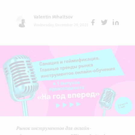
e
Valentin Mihaltsov
n
Wednesday, December 29, 2021
t
Face
Twit
Lin
boo
ter
kedI
k
n
Рынок инструментов для онлайн-