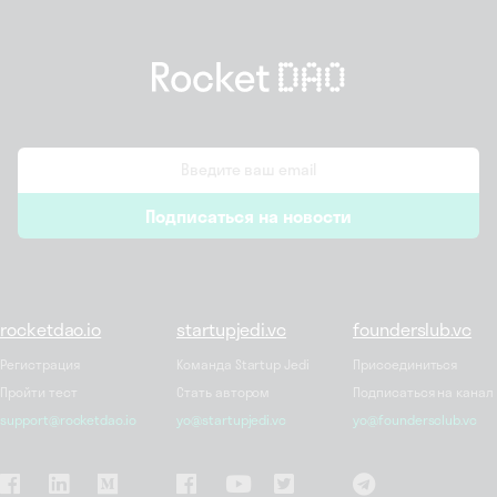
email
Подписаться на новости
*
rocketdao.io
startupjedi.vc
founderslub.vc
Регистрация
Команда Startup Jedi
Присоединиться
Пройти тест
Стать автором
Подписаться на канал
support@rocketdao.io
yo@startupjedi.vc
yo@foundersclub.vc