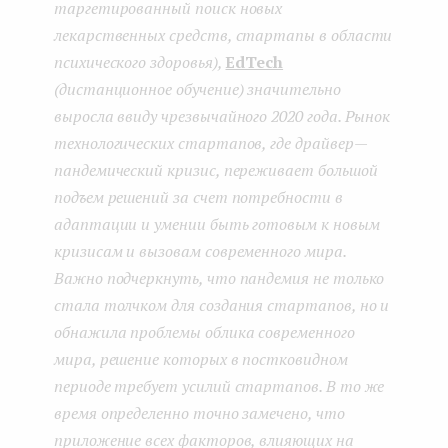
таргетированный поиск новых
e
лекарственных средств, стартапы в области
n
психического здоровья),
EdTech
(дистанционное обучение) значительно
t
выросла ввиду чрезвычайного 2020 года. Рынок
технологических стартапов, где драйвер —
пандемический кризис, переживает большой
подъем решений за счет потребности в
адаптации и умении быть готовым к новым
кризисам и вызовам современного мира.
Важно подчеркнуть, что пандемия не только
стала толчком для создания стартапов, но и
обнажила проблемы облика современного
мира, решение которых в постковидном
периоде требует усилий стартапов. В то же
время определенно точно замечено, что
приложение всех факторов, влияющих на