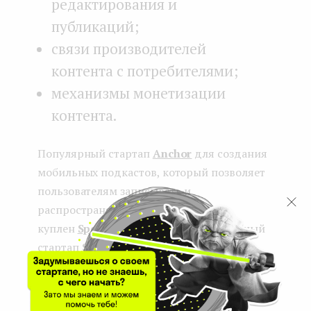
редактирования и
публикаций;
связи производителей
контента с потребителями;
механизмы монетизации
контента.
Популярный стартап
Anchor
для создания
мобильных подкастов, который позволяет
пользователям записывать и
распространять подкасты, был
куплен
Spotify
в 2019. Другой популярный
стартап
Substack
— платформа для
монетизации информационных
бюллетеней, предоставляющая шаблоны
дизайна, управление контентом,