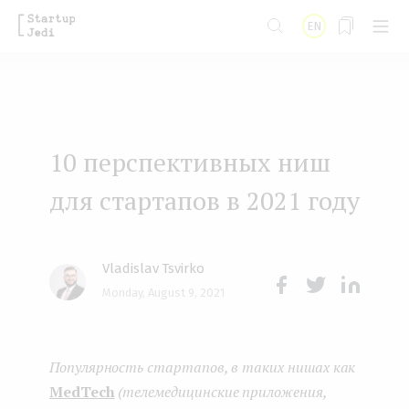
S
EN
k
i
p
t
10 перспективных ниш
o
m
для стартапов в 2021 году
a
i
Vladislav Tsvirko
n
Monday, August 9, 2021
Face
Twit
Lin
c
boo
ter
kedI
o
Популярность стартапов, в таких нишах как
k
n
n
MedTech
(телемедицинские приложения,
t