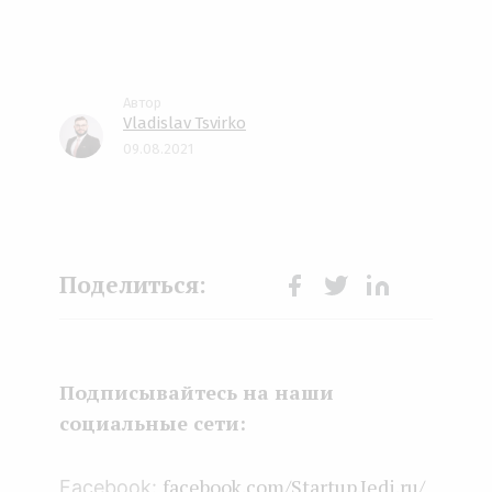
Vladislav Tsvirko
09.08.2021
Face
Twit
Lin
boo
ter
kedI
k
n
Подписывайтесь на наши
социальные сети:
facebook.com/Startup.Jedi.ru/
Facebook: