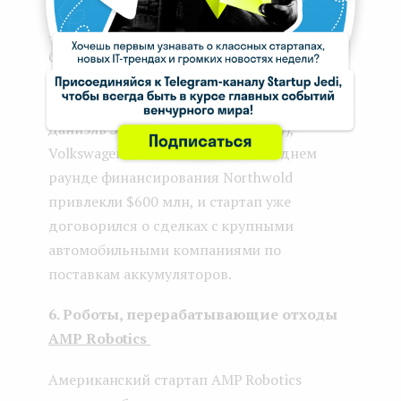
Компания Northwold была основана
бывшим исполнительным сотрудником
Tesla Питером Карлссоном. Этот стартап
привлек внимание таких инвесторов, как
Даниэль Элька (основатель Spotify),
Volkswagen и Norrsken VC. В последнем
раунде финансирования Northwold
привлекли $600 млн, и стартап уже
договорился о сделках с крупными
автомобильными компаниями по
поставкам аккумуляторов.
6. Роботы, перерабатывающие отходы
AMP Robotics
Американский стартап AMP Robotics