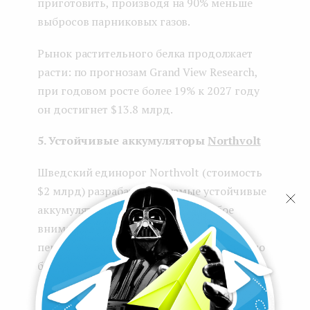
приготовить, производя на 90% меньше
выбросов парниковых газов.
Рынок растительного белка продолжает
расти: по прогнозам Grand View Research,
при годовом росте более 19% к 2027 году
он достигнет $13.8 млрд.
5. Устойчивые аккумуляторы
Northvolt
Шведский единорог Northvolt (стоимость
$2 млрд) разрабатывает самые устойчивые
аккумуляторы в мире, уделяя особое
внимание возможности вторичной
переработки. Компания создает не просто
батарейки и аккумуляторы, а комплексные
решения для питания различных систем: от
мотоциклов и горных машин до паромов.