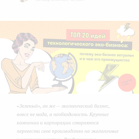
Face
Twit
Lin
e
boo
ter
kedI
n
k
n
t
«
Зеленый
»
, он же — экологический бизнес,
вовсе не мода, а необходимость. Крупные
компании и корпорации стараются
перевести свое производство на экологичные