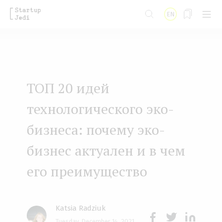
S
EN
k
i
p
t
ТОП 20 идей
o
m
технологического эко-
a
бизнеса: почему эко-
i
бизнес актуален и в чем
n
его преимущество
c
o
n
Katsia Radziuk
t
Tuesday, December 14, 2021