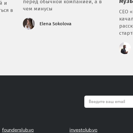
муз
перед обычной компанией, а в
й и
чем минусы
ься в
CEO 
качал
Elena Sokolova
расск
старт
email
*
founderslub.vc
investclub.vc