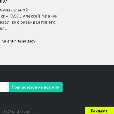
ыке
«музыкальной
ки» FASOL Алексей Минчук
азал, как развивается его
ап.
Valentin Mihaltsov
Подписаться на новости
Реклама
XYZ Fund (soon)