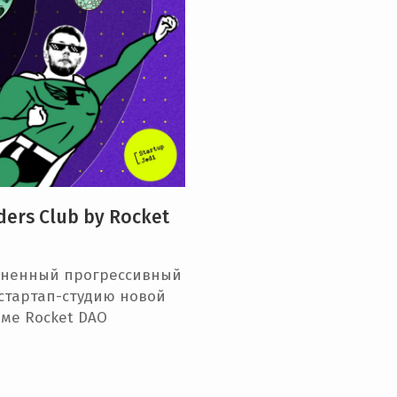
ders Club by Rocket
ененный прогрессивный
 стартап-студию новой
емe Rocket DAO