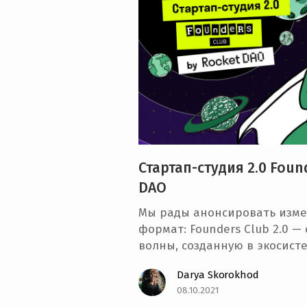
e
n
t
Стартап-студия 2.0 Foun
DAO
Мы рады анонсировать изм
формат: Founders Club 2.0 —
волны, созданную в экосист
Darya Skorokhod
08.10.2021