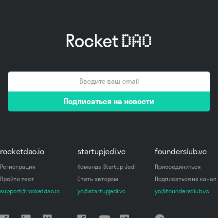
email
Подписаться на новости
*
rocketdao.io
startupjedi.vc
founderslub.vc
Регистрация
Команда Startup Jedi
Присоединиться
Пройти тест
Стать автором
Подписаться на канал
support@rocketdao.io
yo@startupjedi.vc
yo@foundersclub.vc