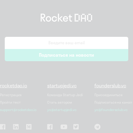
email
Подписаться на новости
*
rocketdao.io
startupjedi.vc
founderslub.vc
Регистрация
Команда Startup Jedi
Присоединиться
Пройти тест
Стать автором
Подписаться на канал
support@rocketdao.io
yo@startupjedi.vc
yo@foundersclub.vc