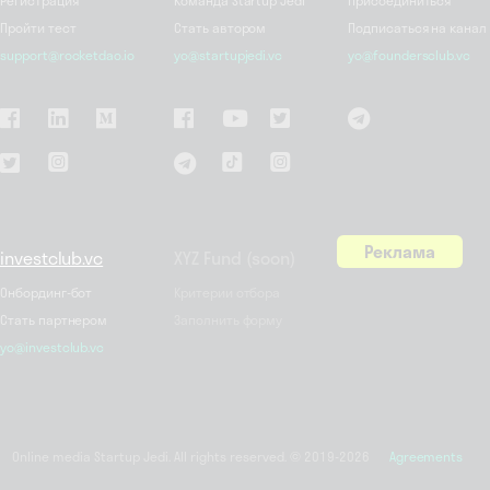
Регистрация
Команда Startup Jedi
Присоединиться
Пройти тест
Стать автором
Подписаться на канал
support@rocketdao.io
yo@startupjedi.vc
yo@foundersclub.vc
Реклама
investclub.vc
XYZ Fund (soon)
Онбординг-бот
Критерии отбора
Стать партнером
Заполнить форму
yo@investclub.vc
Online media Startup Jedi. All rights reserved. © 2019-2026
Agreements