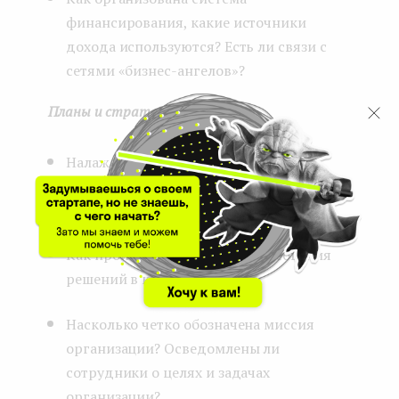
финансирования, какие источники
дохода используются? Есть ли связи с
сетями «бизнес-ангелов»?
Планы и стратегии
Налажен ли процесс обсуждения
планов по развитию между
руководством и инвесторами?
Как происходит процесс согласования
решений в компании?
Насколько четко обозначена миссия
организации? Осведомлены ли
сотрудники о целях и задачах
организации?