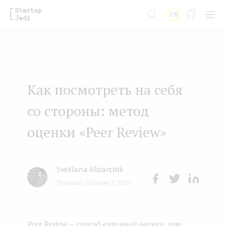
S
EN
k
i
p
t
Как посмотреть на себя
o
m
со стороны: метод
a
оценки «Peer Review»
i
n
Svetlana Alizarchik
c
Thursday, October 7, 2021
o
Face
Twit
Lin
n
boo
ter
kedI
t
Peer Review — способ взаимной оценки, при
k
n