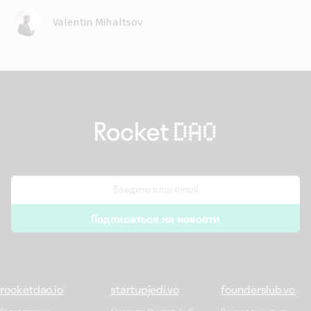
Valentin Mihaltsov
email
Подписаться на новости
*
rocketdao.io
startupjedi.vc
founderslub.vc