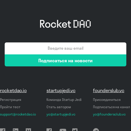
email
Подписаться на новости
*
rocketdao.io
startupjedi.vc
founderslub.vc
Регистрация
Команда Startup Jedi
Присоединиться
Пройти тест
Стать автором
Подписаться на канал
support@rocketdao.io
yo@startupjedi.vc
yo@foundersclub.vc