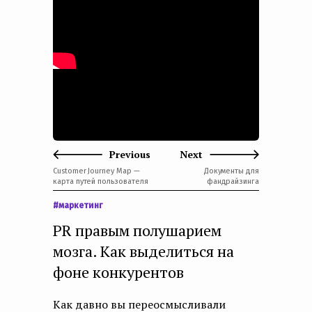
e
n
t
Previous
Next
Customer Journey Map —
Документы для
карта путей пользователя
фандрайзинга
#маркетинг
PR правым полушарием
мозга. Как выделиться на
фоне конкурентов
Как давно вы переосмысливали