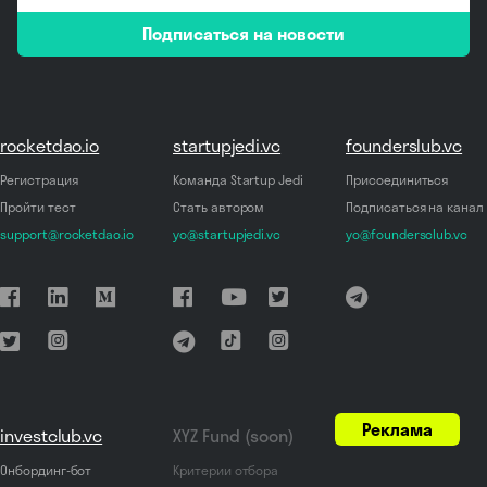
email
Подписаться на новости
*
rocketdao.io
startupjedi.vc
founderslub.vc
Регистрация
Команда Startup Jedi
Присоединиться
Пройти тест
Стать автором
Подписаться на канал
support@rocketdao.io
yo@startupjedi.vc
yo@foundersclub.vc
Реклама
investclub.vc
XYZ Fund (soon)
Онбординг-бот
Критерии отбора